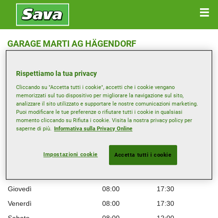
GARAGE MARTI AG HÄGENDORF
Solothurnerstrasse 22 , 4614 Hägendorf
Rispettiamo la tua privacy
Ottieni indicazioni
Cliccando su "Accetta tutti i cookie", accetti che i cookie vengano
memorizzati sul tuo dispositivo per migliorare la navigazione sul sito,
analizzare il sito utilizzato e supportare le nostre comunicazioni marketing.
Visualizza numero di telefono
Puoi modificare le tue preferenze o rifiutare tutti i cookie in qualsiasi
momento cliccando su Rifiuta i cookie. Visita la nostra privacy policy per
saperne di più.
Informativa sulla Privacy Online
Orario di apertura
Lunedì
08:00
17:30
Impostazioni cookie
Accetta tutti i cookie
Martedì
08:00
17:30
Mercoledì
08:00
17:30
Giovedì
08:00
17:30
Venerdì
08:00
17:30