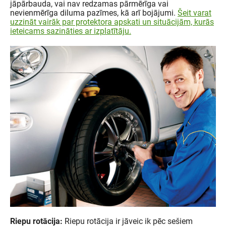
jāpārbauda, vai nav redzamas pārmērīga vai
nevienmērīga diluma pazīmes, kā arī bojājumi.
Šeit varat
uzzināt vairāk par protektora apskati un situācijām, kurās
ieteicams sazināties ar izplatītāju.
Riepu rotācija:
Riepu rotācija ir jāveic ik pēc sešiem