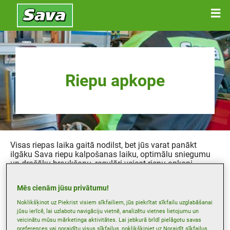
Riepu apkope
Visas riepas laika gaitā nodilst, bet jūs varat panākt
ilgāku Sava riepu kalpošanas laiku, optimālu sniegumu
un drošāku braukšanu, regulāri veicot riepu apkopi.
Ja ievērojat būtisku snieguma pasliktināšanos,
Mēs cienām jūsu privātumu!
iespējams, ir pienācis laiks apmeklēt izplatītāju —
piemēram, ja riepu vadāmība uz slapja ceļa seguma nav
Noklikšķinot uz Piekrist visiem sīkfailiem, jūs piekrītat sīkfailu uzglabāšanai
apmierinoša, bremzēšanas un pagriezienu manevru laikā
jūsu ierīcē, lai uzlabotu navigāciju vietnē, analizētu vietnes lietojumu un
zūd saķere vai riepas pārmērīgi vibrē. Var būt
veicinātu mūsu mārketinga aktivitātes. Lai jebkurā brīdī pielāgotu savas
nepieciešama riepu balansēšana, rotācija vai ģeometrijas
preferences vai noraidītu visus sīkfailus, noklikšķiniet uz Noraidīt sīkfailus.