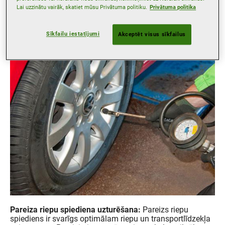
regulēšana vai pat var būt pienācis laiks iegādāties jaunu
Lai uzzinātu vairāk, skatiet mūsu Privātuma politiku.
Privātuma politika
riepu komplektu.
Sīkfailu iestatījumi
Akceptēt visus sīkfailus
Pareiza riepu spiediena uzturēšana:
Pareizs riepu
spiediens ir svarīgs optimālam riepu un transportlīdzekļa