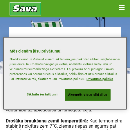
Ziemas riepu iegāde
Mēs cienām jūsu privātumu!
Noklikšķinot uz Piekrist visiem sīkfailiem, jūs piekrītat sīkfailu uzglabāšanai
jūsu ierīcē, lai uzlabotu navigāciju vietnē, analizētu vietnes lietojumu un
veicinātu mūsu mārketinga aktivitātes. Lai jebkurā brīdī pielāgotu savas
preferences vai noraidītu visus sīkfailus, noklikšķiniet uz Noraidīt sīkfailus.
Dažās ES valstīs ar likumu ir noteikts, ka aukstākajos
Lai uzzinātu vairāk, skatiet mūsu Privātuma politiku.
Privātuma politika
mēnešos ir jālieto speciāls ziemas riepu komplekts.
Pat ja jūsu reģionā nav šādas prasības, aukstiem laika
Sīkfailu iestatījumi
Akceptēt visus sīkfailus
apstākļiem paredzētu riepu lietošanai var būt snieguma
priekšrocības, piemēram, uzlabota vilktspēja un
vadāmība uz apledojuša un sniegota ceļa.
Drošāka braukšana zemā temperatūrā:
Kad termometra
stabiņš nokrītas zem 7°C, ziemas riepas sniegums pat