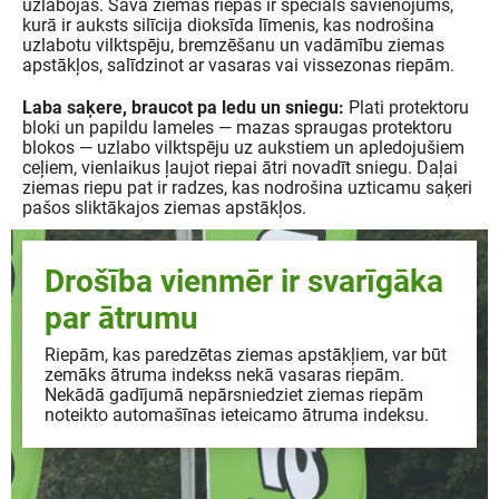
uzlabojas. Sava ziemas riepās ir speciāls savienojums,
kurā ir auksts silīcija dioksīda līmenis, kas nodrošina
uzlabotu vilktspēju, bremzēšanu un vadāmību ziemas
apstākļos, salīdzinot ar vasaras vai vissezonas riepām.
Laba saķere, braucot pa ledu un sniegu:
Plati protektoru
bloki un papildu lameles — mazas spraugas protektoru
blokos — uzlabo vilktspēju uz aukstiem un apledojušiem
ceļiem, vienlaikus ļaujot riepai ātri novadīt sniegu. Daļai
ziemas riepu pat ir radzes, kas nodrošina uzticamu saķeri
pašos sliktākajos ziemas apstākļos.
Drošība vienmēr ir svarīgāka
par ātrumu
Riepām, kas paredzētas ziemas apstākļiem, var būt
zemāks ātruma indekss nekā vasaras riepām.
Nekādā gadījumā nepārsniedziet ziemas riepām
noteikto automašīnas ieteicamo ātruma indeksu.