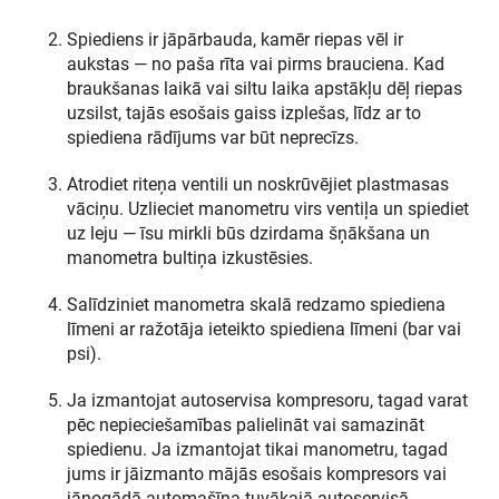
Spiediens ir jāpārbauda, kamēr riepas vēl ir
aukstas — no paša rīta vai pirms brauciena. Kad
braukšanas laikā vai siltu laika apstākļu dēļ riepas
uzsilst, tajās esošais gaiss izplešas, līdz ar to
spiediena rādījums var būt neprecīzs.
Atrodiet riteņa ventili un noskrūvējiet plastmasas
vāciņu. Uzlieciet manometru virs ventiļa un spiediet
uz leju — īsu mirkli būs dzirdama šņākšana un
manometra bultiņa izkustēsies.
Salīdziniet manometra skalā redzamo spiediena
līmeni ar ražotāja ieteikto spiediena līmeni (bar vai
psi).
Ja izmantojat autoservisa kompresoru, tagad varat
pēc nepieciešamības palielināt vai samazināt
spiedienu. Ja izmantojat tikai manometru, tagad
jums ir jāizmanto mājās esošais kompresors vai
jānogādā automašīna tuvākajā autoservisā.