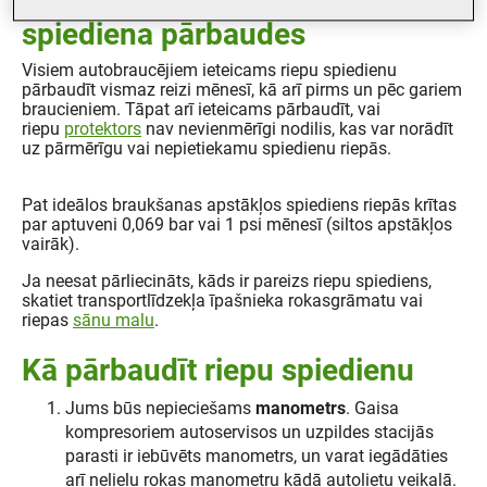
spiediena pārbaudes
Visiem autobraucējiem ieteicams riepu spiedienu
pārbaudīt vismaz reizi mēnesī, kā arī pirms un pēc gariem
braucieniem. Tāpat arī ieteicams pārbaudīt, vai
riepu
protektors
nav nevienmērīgi nodilis, kas var norādīt
uz pārmērīgu vai nepietiekamu spiedienu riepās.
Pat ideālos braukšanas apstākļos spiediens riepās krītas
par aptuveni 0,069 bar vai 1 psi mēnesī (siltos apstākļos
vairāk).
Ja neesat pārliecināts, kāds ir pareizs riepu spiediens,
skatiet transportlīdzekļa īpašnieka rokasgrāmatu vai
riepas
sānu malu
.
Kā pārbaudīt riepu spiedienu
Jums būs nepieciešams
manometrs
. Gaisa
kompresoriem autoservisos un uzpildes stacijās
parasti ir iebūvēts manometrs, un varat iegādāties
arī nelielu rokas manometru kādā autolietu veikalā.