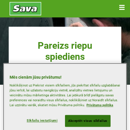
Pareizs riepu
spiediens
Mēs cienām jūsu privātumu!
Noklikšķinot uz Piekrist visiem sīkfailiem, jūs piekrītat sīkfailu uzglabāšanai
Gaisa spiediens riepās ietekmē kā automašīnas
jūsu ierīcē, lai uzlabotu navigāciju vietnē, analizētu vietnes lietojumu un
braukšanas sniegumu, tā arī degvielas patēriņa
veicinātu mūsu mārketinga aktivitātes. Lai jebkurā brīdī pielāgotu savas
efektivitāti un drošību. Pareizs riepu spiediens arī
preferences vai noraidītu visus sīkfailus, noklikšķiniet uz Noraidīt sīkfailus.
nodrošina ilgāku riepu kalpošanas laiku — riepām ar
Lai uzzinātu vairāk, skatiet mūsu Privātuma politiku.
Privātuma politika
nepareizu spiedienu ir raksturīgs pārmērīgs un
nevienmērīgs dilums.
Sīkfailu iestatījumi
Akceptēt visus sīkfailus
Ļoti svarīgas ir regulāras