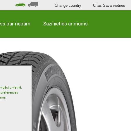
Change country
Citas Sava vietnes
iss par riepām
Sazinieties ar mums
vigāciju vietnē,
s preferences
tuma