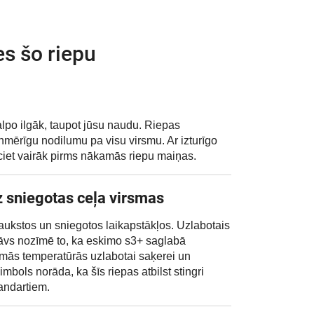
es šo riepu
lpo ilgāk, taupot jūsu naudu. Riepas
nmērīgu nodilumu pa visu virsmu. Ar izturīgo
ciet vairāk pirms nākamās riepu maiņas.
 sniegotas ceļa virsmas
ukstos un sniegotos laikapstākļos. Uzlabotais
tāvs nozīmē to, ka eskimo s3+ saglabā
mās temperatūrās uzlabotai saķerei un
bols norāda, ka šīs riepas atbilst stingri
andartiem.