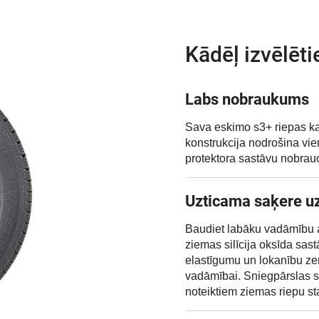
Kādēļ izvēlēti
Labs nobraukums
Sava eskimo s3+ riepas ka
konstrukcija nodrošina vie
protektora sastāvu nobrau
Uzticama saķere uz
Baudiet labāku vadāmību a
ziemas silīcija oksīda sas
elastīgumu un lokanību ze
vadāmībai. Sniegpārslas sim
noteiktiem ziemas riepu st