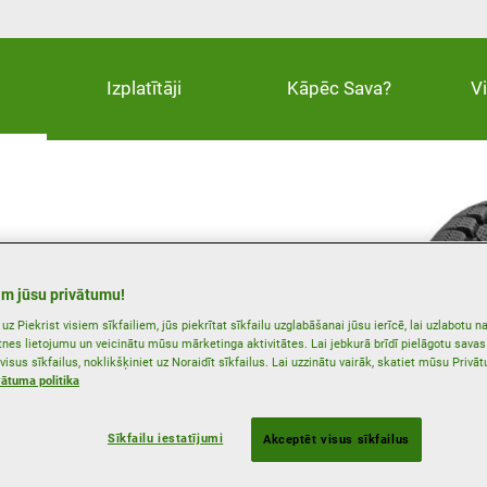
Izplatītāji
Kāpēc Sava?
V
ri ziemā un īsāku
m jūsu privātumu!
uz Piekrist visiem sīkfailiem, jūs piekrītat sīkfailu uzglabāšanai jūsu ierīcē, lai uzlabotu na
etnes lietojumu un veicinātu mūsu mārketinga aktivitātes. Lai jebkurā brīdī pielāgotu sava
s
 visus sīkfailus, noklikšķiniet uz Noraidīt sīkfailus. Lai uzzinātu vairāk, skatiet mūsu Privā
vātuma politika
Sīkfailu iestatījumi
Akceptēt visus sīkfailus
Saķere uz sniega
Ziemas