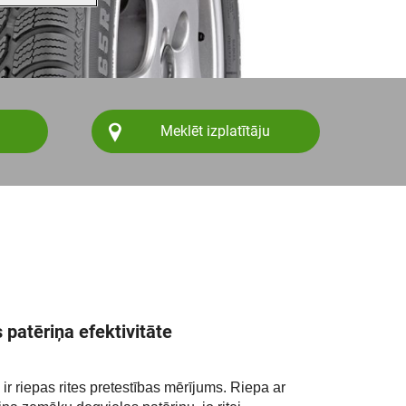
Meklēt izplatītāju
 patēriņa efektivitāte
 ir riepas rites pretestības mērījums. Riepa ar