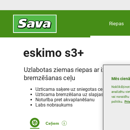
Riepas
eskimo s3+
Uzlabotas ziemas riepas ar izcilu saķe
bremzēšanas ceļu
Mēs cienā
Noklikšķinot 
Uzticama saķere uz sniegotas ceļa virsmas
analizētu vi
Uzticama bremzēšana uz slapjas ceļa virsma
vai noraidītu
Noturība pret akvaplanēšanu
politiku.
Pri
Labs nobraukums
Ceļiem