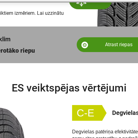
eiktiem izmēriem. Lai uzzinātu
klim
Atrast riepas
ērotāko riepu
ES veiktspējas vērtējumi
C-E
Degvielas
Degvielas patēriņa efektivitāte