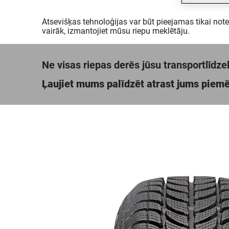
Atsevišķas tehnoloģijas var būt pieejamas tikai not
vairāk, izmantojiet mūsu riepu meklētāju.
Ne visas riepas derēs jūsu transportlīdze
Ļaujiet mums palīdzēt atrast jums piem