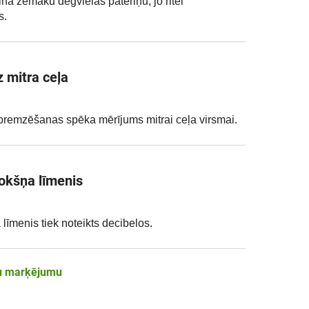
ina zemāku degvielas patēriņu, jo ritei
s.
 mitra ceļa
s bremzēšanas spēka mērījums mitrai ceļa virsmai.
rokšņa līmenis
 līmenis tiek noteikts decibelos.
pu marķējumu