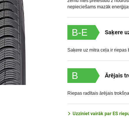
zemu rites pretestību z nodroš
nepieciešams mazāk enerģija
B-E
Saķere uz
Saķere uz mitra ceļa ir riepa
B
Ārējais t
Riepas radītais ārējais trokšņa
Uzziniet vairāk par ES rie