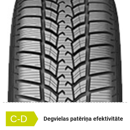
C-D
Degvielas patēriņa efektivitāte