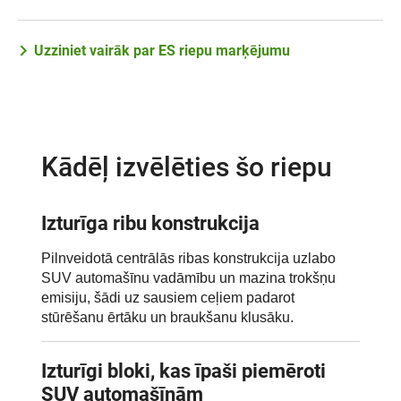
Uzziniet vairāk par ES riepu marķējumu
Kādēļ izvēlēties šo riepu
Izturīga ribu konstrukcija
Pilnveidotā centrālās ribas konstrukcija uzlabo
SUV automašīnu vadāmību un mazina trokšņu
emisiju, šādi uz sausiem ceļiem padarot
stūrēšanu ērtāku un braukšanu klusāku.
Izturīgi bloki, kas īpaši piemēroti
SUV automašīnām