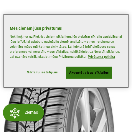
Riteņa diska aizsardzība
Mēs cienām jūsu privātumu!
Noklikšķinot uz Piekrist visiem sīkfailiem, jūs piekrītat sīkfailu uzglabāšanai
Atsevišķas tehnoloģijas var būt pieejamas tikai noteiktiem
jūsu ierīcē, lai uzlabotu navigāciju vietnē, analizētu vietnes lietojumu un
izmēriem. Lai uzzinātu vairāk, izmantojiet mūsu riepu
veicinātu mūsu mārketinga aktivitātes. Lai jebkurā brīdī pielāgotu savas
meklētāju.
preferences vai noraidītu visus sīkfailus, noklikšķiniet uz Noraidīt sīkfailus.
Lai uzzinātu vairāk, skatiet mūsu Privātuma politiku.
Privātuma politika
Sīkfailu iestatījumi
Akceptēt visus sīkfailus
Ziemas