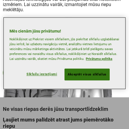
izmēriem. Lai uzzinātu vairāk, izmantojiet mūsu riepu
meklētāju.
Mēs cienām jūsu privātumu!
Noklikšķinot uz Piekrist visiem sīkfailiem, jūs piekrītat sīkfailu uzglabāšanai
jūsu ierīcē, lai uzlabotu navigāciju vietnē, analizētu vietnes lietojumu un
veicinātu mūsu mārketinga aktivitātes. Lai jebkurā brīdī pielāgotu savas
preferences vai noraidītu visus sīkfailus, noklikšķiniet uz Noraidīt sīkfailus.
Lai uzzinātu vairāk, skatiet mūsu Privātuma politiku.
Privātuma politika
Vasaras
Sīkfailu iestatījumi
Akceptēt visus sīkfailus
Ne visas riepas derēs jūsu transportlīdzeklim
Ļaujiet mums palīdzēt atrast jums piemērotāko
riepu