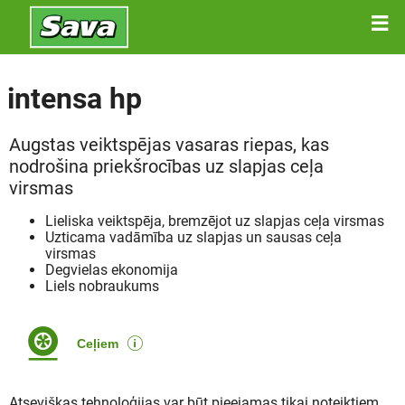
intensa hp
Augstas veiktspējas vasaras riepas, kas
nodrošina priekšrocības uz slapjas ceļa
virsmas
Lieliska veiktspēja, bremzējot uz slapjas ceļa virsmas
Uzticama vadāmība uz slapjas un sausas ceļa
virsmas
Degvielas ekonomija
Liels nobraukums
Ceļiem
Atsevišķas tehnoloģijas var būt pieejamas tikai noteiktiem