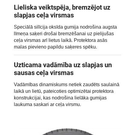
Lieliska veiktspēja, bremzējot uz
slapjas ceļa virsmas
Speciālā silīcija oksīda gumija nodrošina augsta
līmeņa saķeri drošai bremzēšanai uz pielijušas
ceļa virsmas arī lietus laikā. Protektora asās
malas pievieno papildu saķeres spēku.
Uzticama vadāmība uz slapjas un
sausas ceļa virsmas
Vadāmības dinamiskums netiek zaudēts saulainā
laikā un lietū, pateicoties optimizētai protektora
konstrukcijai, kas nodrošina lielāka gumijas
laukuma saskari ar ceļa virsmu.