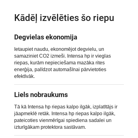
Kādēļ izvēlēties šo riepu
Degvielas ekonomija
Ietaupiet naudu, ekonomējot degvielu, un
samaziniet CO2 izmeši. Intensa hp ir vieglas
riepas, kurām nepieciešama mazāka rites
enerģija, palīdzot automašīnai pārvietoties
efektīvāk.
Liels nobraukums
Tā kā Intensa hp riepas kalpo ilgāk, izplatītājs ir
jāapmeklē retāk. Intensa hp riepas kalpo ilgāk,
pateicoties vienmērīgai spiediena sadalei un
izturīgākam protektora sastāvam.