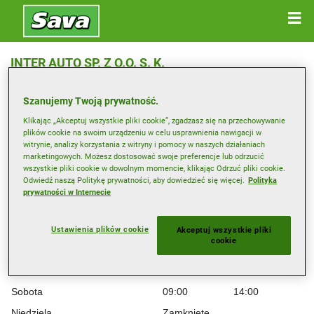
INTER AUTO SP. Z O.O. S. K.
ZAKOPIAŃSKA 94 , 30-435 KRAKÓW
Szanujemy Twoją prywatność.
Klikając „Akceptuj wszystkie pliki cookie”, zgadzasz się na przechowywanie
Wyświetl wskazówki
plików cookie na swoim urządzeniu w celu usprawnienia nawigacji w
witrynie, analizy korzystania z witryny i pomocy w naszych działaniach
marketingowych. Możesz dostosować swoje preferencje lub odrzucić
Godziny pracy
wszystkie pliki cookie w dowolnym momencie, klikając Odrzuć pliki cookie.
Odwiedź naszą Politykę prywatności, aby dowiedzieć się więcej.
Polityka
Poniedziałek
08:30
17:00
prywatności w Internecie
Wtorek
08:30
17:00
Środa
08:30
17:00
Ustawienia plików cookie
Akceptuj wszystkie pliki
cookie
Czwartek
08:30
17:00
Piątek
08:30
17:00
Sobota
09:00
14:00
Niedziela
Zamknięte