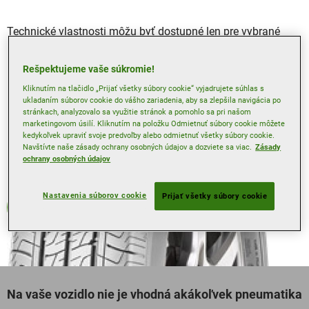
Technické vlastnosti môžu byť dostupné len pre vybrané
rozmery, viac informácií nájdete v našom vyhľadávači
pneumatík.
Rešpektujeme vaše súkromie!
Kliknutím na tlačidlo „Prijať všetky súbory cookie“ vyjadrujete súhlas s
ukladaním súborov cookie do vášho zariadenia, aby sa zlepšila navigácia po
stránkach, analyzovalo sa využitie stránok a pomohlo sa pri našom
marketingovom úsilí. Kliknutím na položku Odmietnuť súbory cookie môžete
kedykoľvek upraviť svoje predvoľby alebo odmietnuť všetky súbory cookie.
Navštívte naše zásady ochrany osobných údajov a dozviete sa viac.
Zásady
ochrany osobných údajov
Nastavenia súborov cookie
Prijať všetky súbory cookie
Letné
Na vaše vozidlo nie je vhodná akákoľvek pneumatika