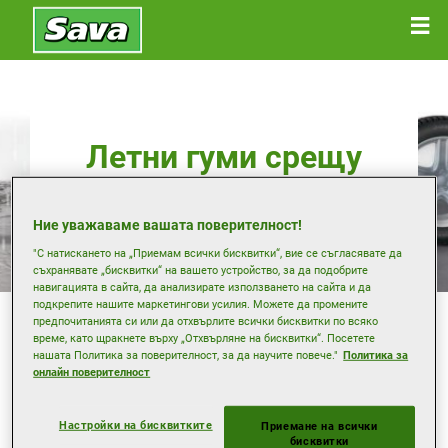
Летни гуми срещу
всесезонни гуми
Ние уважаваме вашата поверителност!
"С натискането на „Приемам всички бисквитки“, вие се съгласявате да
съхранявате „бисквитки“ на вашето устройство, за да подобрите
навигацията в сайта, да анализирате използването на сайта и да
подкрепите нашите маркетингови усилия. Можете да промените
Някои шофьори могат да открият, че специален
предпочитанията си или да отхвърлите всички бисквитки по всяко
комплект летни гуми е по-подходящ, отколкото един
време, като щракнете върху „Отхвърляне на бисквитки“. Посетете
комплект за целогодишно ползване. Ще разгледаме
нашата Политика за поверителност, за да научите повече."
Политика за
плюсовете и минусите на двата варианта.
онлайн поверителност
Летни гуми:
Гумите, предназначена за използване
през лятото, използват мека каучукова смес за
Настройки на бисквитките
Приемане на всички
добро сцепление и поведение при мокри и сухи
бисквитки