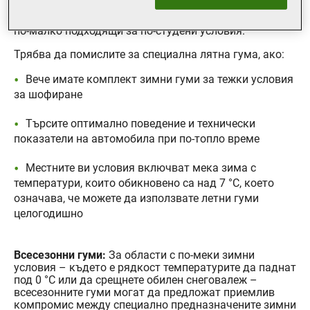
условия. Летните гуми са проектирани, за да работят
най-добре при температури над 7 °C, което ги прави
по-малко подходящи за по-студени условия.
Трябва да помислите за специална лятна гума, ако:
Вече имате комплект зимни гуми за тежки условия
за шофиране
Търсите оптимално поведение и технически
показатели на автомобила при по-топло време
Местните ви условия включват мека зима с
температури, които обикновено са над 7 °C, което
означава, че можете да използвате летни гуми
целогодишно
Всесезонни гуми:
За области с по-меки зимни
условия – където е рядкост температурите да паднат
под 0 °C или да срещнете обилен снеговалеж –
всесезонните гуми могат да предложат приемлив
компромис между специално предназначените зимни