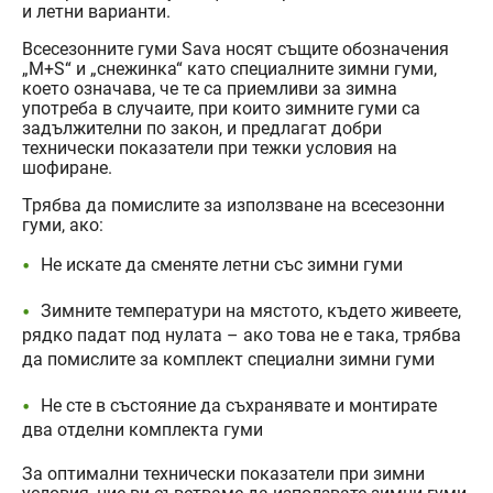
и летни варианти.
Всесезонните гуми Sava носят същите обозначения
„M+S“ и „снежинка“ като специалните зимни гуми,
което означава, че те са приемливи за зимна
употреба в случаите, при които зимните гуми са
задължителни по закон, и предлагат добри
технически показатели при тежки условия на
шофиране.
Трябва да помислите за използване на всесезонни
гуми, ако:
Не искате да сменяте летни със зимни гуми
Зимните температури на мястото, където живеете,
рядко падат под нулата – ако това не е така, трябва
да помислите за комплект специални зимни гуми
Не сте в състояние да съхранявате и монтирате
два отделни комплекта гуми
За оптимални технически показатели при зимни