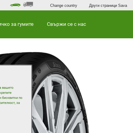
Change country
Други страници Sava
ичко за гумите
Свържи се с нас
на вашето
дкрепите
и бисквитки по
рителност, за