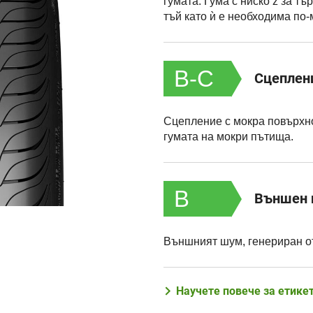
гумата. Гума с ниско z за т
тъй като ѝ е необходима по-
B-C
Сцеплен
Сцепление с мокра повърхн
гумата на мокри пътища.
B
Външен
Външният шум, генериран от
Научете повече за етикет