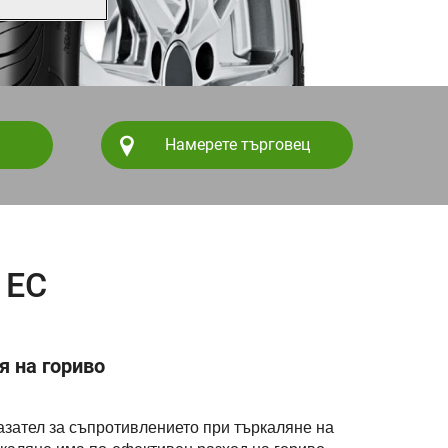
Намерете търговец
 ЕС
 на гориво
азател за съпротивлението при търкаляне на