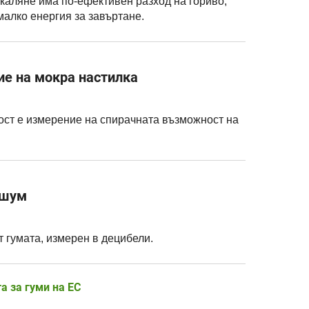
ъркаляне има по-ефективен разход на гориво,
малко енергия за завъртане.
ие на мокра настилка
ост е измерение на спирачната възможност на
 шум
 гумата, измерен в децибели.
а за гуми на ЕС