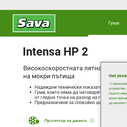
Гуми
Intensa HP 2
Високоскоростната лятна гума с 
на мокри пътища
Ние уваж
"С натискан
Надеждни технически показатели на мокр
устройство,
Гуми, които няма да натоварят бюджета В
нашите марк
от гледна точка на разход на гориво
всяко време
Предназначени за спокойно шофиране
да научите п
Протектор на джанта