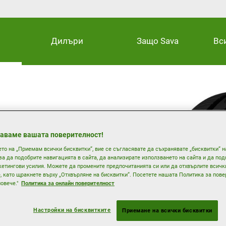
Дилъри
Защо Sava
Вс
блестящи показатели
аваме вашата поверителност!
ето на „Приемам всички бисквитки“, вие се съгласявате да съхранявате „бисквитки“ 
и пътища
 за да подобрите навигацията в сайта, да анализирате използването на сайта и да по
и: дълготрайни и икономични
етингови усилия. Можете да промените предпочитанията си или да отхвърлите всичк
, като щракнете върху „Отхвърляне на бисквитки“. Посетете нашата Политика за пове
овече."
Политика за онлайн поверителност
Настройки на бисквитките
Приемане на всички бисквитки
Лято