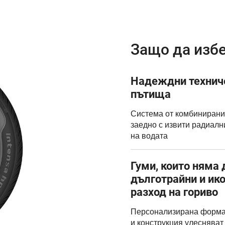
Защо да избе
Надеждни техниче
пътища
Система от комбинирани
заедно с извити радиалн
на водата
Гуми, които няма
дълготрайни и ик
разход на гориво
Персонализирана форма 
и конструкция улесняват