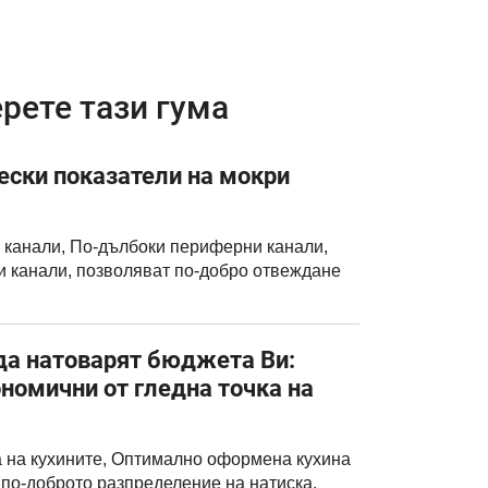
рете тази гума
ски показатели на мокри
 канали, По-дълбоки периферни канали,
и канали, позволяват по-добро отвеждане
 да натоварят бюджета Ви:
ономични от гледна точка на
на кухините, Оптимално оформена кухина
 по-доброто разпределение на натиска,