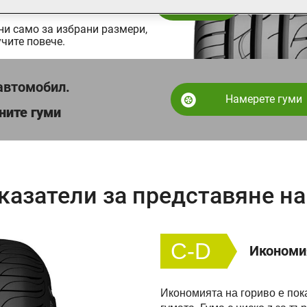
ни само за избрани размери,
чите повече.
автомобил.
Намерете гуми
ните гуми
казатели за представяне на
C-D
Икономия
Икономията на гориво е пок