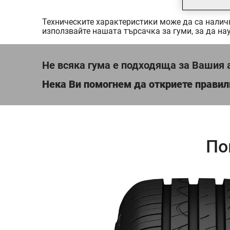
Техническите характеристики може да са налич
използвайте нашата търсачка за гуми, за да нау
Не всяка гума е подходяща за Вашия 
Нека Ви помогнем да откриете правил
По