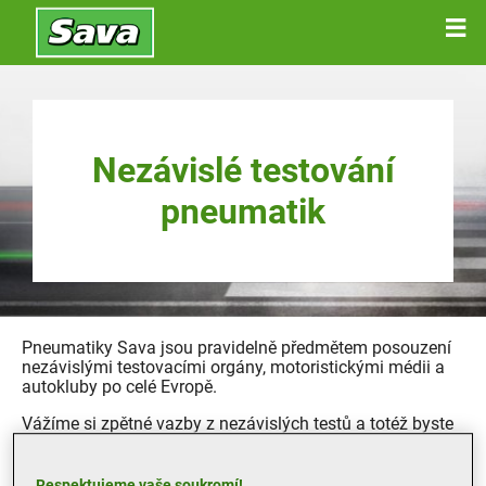
Nezávislé testování
pneumatik
Pneumatiky Sava jsou pravidelně předmětem posouzení
nezávislými testovacími orgány, motoristickými médii a
autokluby po celé Evropě.
Vážíme si zpětné vazby z nezávislých testů a totéž byste
měli i vy. Pneumatiky Sava jsou testovány spolu s jejich
protějšky v dané cenové kategorii. Výsledky od organizací,
které nejsou spojeny s žádnou značkou, jsou dobrým
Respektujeme vaše soukromí!