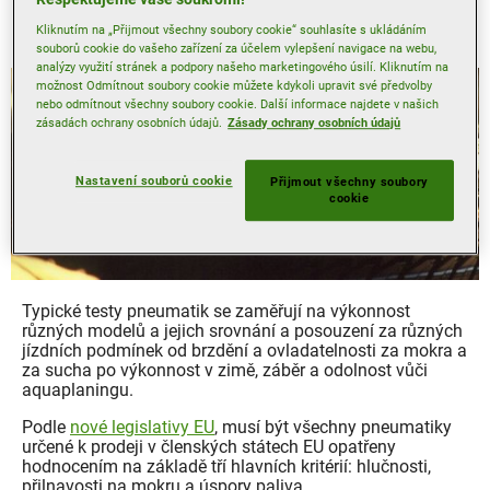
ukazatelem úrovní výkonu, jaké můžete za svoji investici
Kliknutím na „Přijmout všechny soubory cookie“ souhlasíte s ukládáním
očekávat.
souborů cookie do vašeho zařízení za účelem vylepšení navigace na webu,
analýzy využití stránek a podpory našeho marketingového úsilí. Kliknutím na
možnost Odmítnout soubory cookie můžete kdykoli upravit své předvolby
nebo odmítnout všechny soubory cookie. Další informace najdete v našich
zásadách ochrany osobních údajů.
Zásady ochrany osobních údajů
Kritéria výkonnosti
Nastavení souborů cookie
Přijmout všechny soubory
cookie
Typické testy pneumatik se zaměřují na výkonnost
různých modelů a jejich srovnání a posouzení za různých
jízdních podmínek od brzdění a ovladatelnosti za mokra a
za sucha po výkonnost v zimě, záběr a odolnost vůči
aquaplaningu.
Podle
nové legislativy EU
, musí být všechny pneumatiky
určené k prodeji v členských státech EU opatřeny
hodnocením na základě tří hlavních kritérií: hlučnosti,
přilnavosti na mokru a úspory paliva.