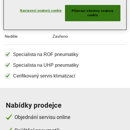
Středa
08:00
17:00
Čtvrtek
08:00
17:00
Nastavení souborů cookie
Přijmout všechny soubory
cookie
Pátek
08:00
17:00
Sobota
Zavřeno
Neděle
Zavřeno
Specialista na ROF pneumatiky
Specialista na UHP pneumatiky
Cerifikovaný servis klimatizací
Nabídky prodejce
Objednání servisu online