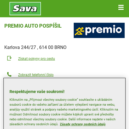
PREMIO AUTO POSPÍŠIL
Karlova 244/27 , 614 00 BRNO
Získat pokyny pro cestu
Zobrazit telefonní číslo
info@autopospisil.cz
Respektujeme vaše soukromí!
Web prodejce
Kliknutím na „Přijmout všechny soubory cookie“ souhlasíte s ukládáním
Otevírací doba
souborů cookie do vašeho zařízení za účelem vylepšení navigace na webu,
analýzy využití stránek a podpory našeho marketingového úsilí. Kliknutím na
Pondělí
08:00
17:00
možnost Odmítnout soubory cookie můžete kdykoli upravit své předvolby
nebo odmítnout všechny soubory cookie. Další informace najdete v našich
Úterý
08:00
17:00
zásadách ochrany osobních údajů.
Zásady ochrany osobních údajů