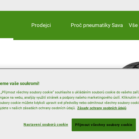
Prodejci
Proč pneumatiky Sava
Vše
kaných zimních
í jejich hodnotu
eme vaše soukromí!
 „Přijmout všechny soubory cookie“ souhlasíte s ukládáním souborů cookie do vašeho zaří
vigace na webu, analýzy využití stránek a podpory našeho marketingového úsilí. Kliknutím
ubory cookie můžete kdykoli upravit své předvolby nebo odmítnout všechny soubory cooki
jdete v našich zásadách ochrany osobních údajů.
Zásady ochrany osobních údajů
rová životnost těžce
Nastavení souborů cookie
Přijmout všechny soubory cookie