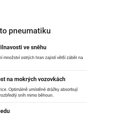
uto pneumatiku
ilnavosti ve sněhu
 množství ostrých hran zajistí větší záběr na
ost na mokrých vozovkách
ice. Optimálně umístěné drážky absorbují
a rozbředlý sníh mimo běhoun.
ledu