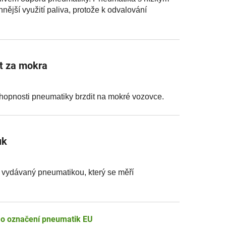
nější využití paliva, protože k odvalování
st za mokra
chopnosti pneumatiky brzdit na mokré vozovce.
uk
k vydávaný pneumatikou, který se měří
e o označení pneumatik EU