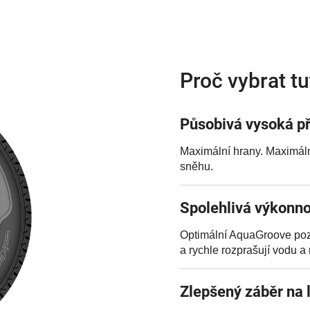
Proč vybrat t
Působivá vysoká př
Maximální hrany. Maximální
sněhu.
Spolehlivá výkonn
Optimální AquaGroove poz
a rychle rozprašují vodu 
Zlepšený záběr na 