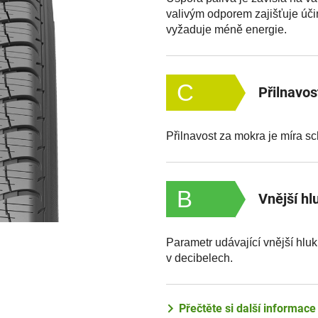
valivým odporem zajišťuje účin
vyžaduje méně energie.
C
Přilnavo
Přilnavost za mokra je míra s
B
Vnější hl
Parametr udávající vnější hlu
v decibelech.
Přečtěte si další informac