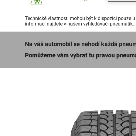
Technické vlastnosti mohou být k dispozici pouze u
informací najdete v našem vyhledávači pneumatik.
Na váš automobil se nehodí každá pneu
Pomůžeme vám vybrat tu pravou pneum