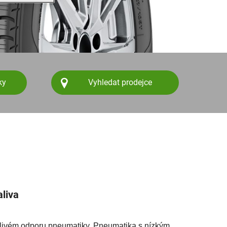
ky
Vyhledat prodejce
liva
valivém odporu pneumatiky. Pneumatika s nízkým