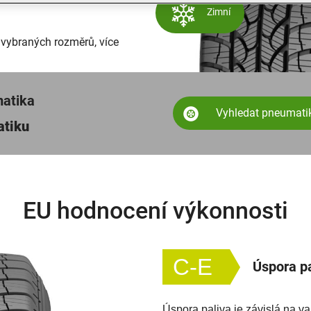
Zimní
 vybraných rozměrů, více
matika
Vyhledat pneumati
atiku
EU hodnocení výkonnosti
C-E
Úspora pa
Úspora paliva je závislá na 