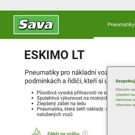
Pneumatiky
ESKIMO LT
Pneumatiky pro nákladní vozy v neče
podmínkách a řidiči, kteří si uvědomuj
Respektuj
Kliknutím na
Působivá vysoká přilnavosti ve sněhu
vylepšení na
Spolehlivá výkonnost na mokrých vozovkách
Odmítnout so
Zlepšený záběr na ledu
informace na
Pneumatika, která šetří náklady: dobrá kilomet
naložených vozů
Záběr na sněhu