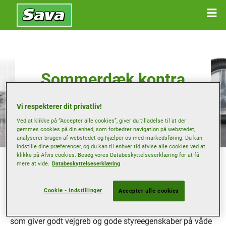
Sommerdæk kontra
helårsdæk
Vi respekterer dit privatliv!
Ved at klikke på “Accepter alle cookies”, giver du tilladelse til at der
gemmes cookies på din enhed, som forbedrer navigation på webstedet,
analyserer brugen af webstedet og hjælper os med markedsføring. Du kan
indstille dine præferencer, og du kan til enhver tid afvise alle cookies ved at
klikke på Afvis cookies. Besøg vores Databeskyttelseserklæring for at få
Nogle bilejere synes måske, at et sæt separate
mere at vide.
Databeskyttelseserklæring
sommerdæk er mere velegnede end ét enkelt sæt til
helårsbrug. Vi ser nærmere på fordele og ulemper ved
begge alternativer.
Cookie - indstillinger
Accepter alle cookies
Sommerdæk:
Dæk, som er beregnet til brug om
sommeren, indeholder ofte en blødere gummiblanding,
som giver godt vejgreb og gode styreegenskaber på våde