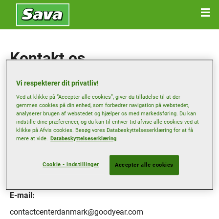
Kontakt os
Vi respekterer dit privatliv!
Goodyear Danmark A/S
Ved at klikke på “Accepter alle cookies”, giver du tilladelse til at der
gemmes cookies på din enhed, som forbedrer navigation på webstedet,
analyserer brugen af webstedet og hjælper os med markedsføring. Du kan
Adresse:
indstille dine præferencer, og du kan til enhver tid afvise alle cookies ved at
klikke på Afvis cookies. Besøg vores Databeskyttelseserklæring for at få
Box 38181
mere at vide.
Databeskyttelseserklæring
SE 100 64 Stockholm, Sweden
Telefon:
Cookie - indstillinger
Accepter alle cookies
004684662000
E-mail:
contactcenterdanmark@goodyear.com