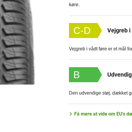
køre.
C-D
Vejgreb i
Vejgreb i vådt føre er et mål
B
Udvendig 
Den udvendige støj, dækket ge
Få mere at vide om EU's 