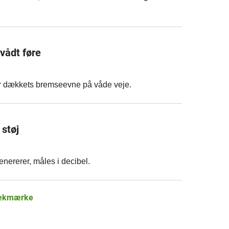
 vådt føre
 for dækkets bremseevne på våde veje.
støj
nererer, måles i decibel.
dækmærke