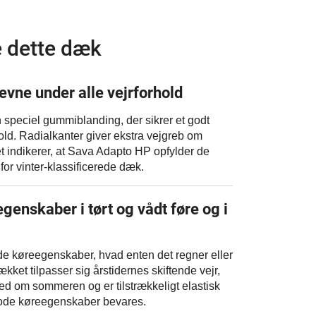
 dette dæk
vne under alle vejrforhold
speciel gummiblanding, der sikrer et godt
hold. Radialkanter giver ekstra vejgreb om
t indikerer, at Sava Adapto HP opfylder de
for vinter-klassificerede dæk.
enskaber i tørt og vådt føre og i
e køreegenskaber, hvad enten det regner eller
ækket tilpasser sig årstidernes skiftende vejr,
hed om sommeren og er tilstrækkeligt elastisk
gode køreegenskaber bevares.