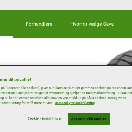
Forhandlere
Hvorfor vælge Sava
 hele året
erer dit privatliv!
e på “Accepter alle cookies”, giver du tilladelse til at der gemmes cookies på din enhed, s
å webstedet, analyserer brugen af webstedet og hjælper os med markedsføring. Du kan inds
og du kan til enhver tid afvise alle cookies ved at klikke på Afvis cookies. Besøg vores
lseserklæring for at få mere at vide.
Databeskyttelseserklæring
Greb på sne
Cookie - indstillinger
Accepter alle cookies
Helårsdæk