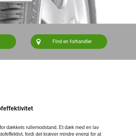
Find en forhandler
effektivitet
l for dækkets rullemodstand. Et dæk med en lav
feffektivt, fordi det kræver mindre energi for at