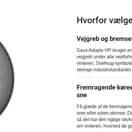
Hvorfor vælge
Vejgreb og bremsee
Sava Adapto HP bruger en 
vejgreb under alle vejrfor
vinteren. Snefnug-symbole
strenge industristandarder 
Fremragende køreeg
sne
Få glæde af de fremragend
sner eller solen skinner. D
så det har den rigtige stiv
om vinteren, hvorved de 