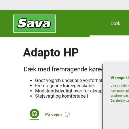
Dæk
Adapto HP
Dæk med fremragende køreegenskaber
Vi respekt
Godt vejgreb under alle vejrforhold
Fremragende køreegenskaber
Ved at klikk
Modstandsdygtigt over for akvaplaning
navigation p
Støjsvagt og komfortabelt
præferencer, 
Databeskytte
På vejen