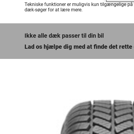
Tekniske funktioner er muligvis kun tilgængelige på 
dæk-søger for at lære mere.
Ikke alle dæk passer til din bil
Lad os hjælpe dig med at finde det rett