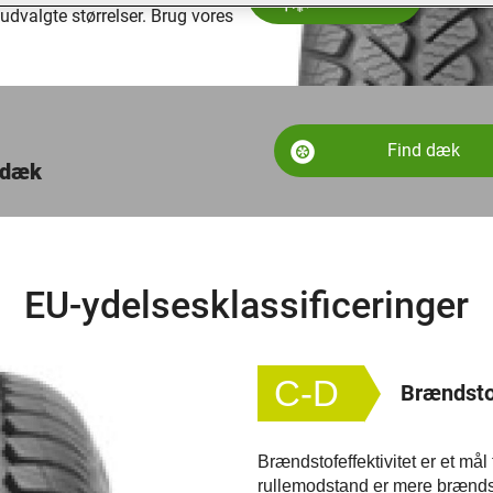
udvalgte størrelser. Brug vores
Find dæk
e dæk
EU-ydelsesklassificeringer
C-D
Brændstof
Brændstofeffektivitet er et må
rullemodstand er mere brændsto