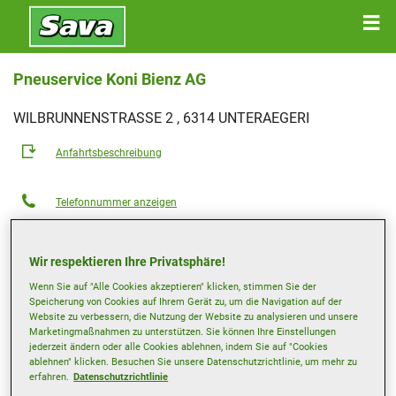
Pneuservice Koni Bienz AG
WILBRUNNENSTRASSE 2 , 6314 UNTERAEGERI
Anfahrtsbeschreibung
Telefonnummer anzeigen
koni@bienzpneu.ch
Wir respektieren Ihre Privatsphäre!
Öffnungszeiten
Wenn Sie auf "Alle Cookies akzeptieren" klicken, stimmen Sie der
Montag
08:00-12:00
13:30-18:00
Speicherung von Cookies auf Ihrem Gerät zu, um die Navigation auf der
Website zu verbessern, die Nutzung der Website zu analysieren und unsere
Dienstag
08:00-12:00
13:30-18:00
Marketingmaßnahmen zu unterstützen. Sie können Ihre Einstellungen
Mittwoch
08:00-12:00
13:30-18:00
jederzeit ändern oder alle Cookies ablehnen, indem Sie auf "Cookies
ablehnen" klicken. Besuchen Sie unsere Datenschutzrichtlinie, um mehr zu
Donnerstag
08:00-12:00
13:30-18:00
erfahren.
Datenschutzrichtlinie