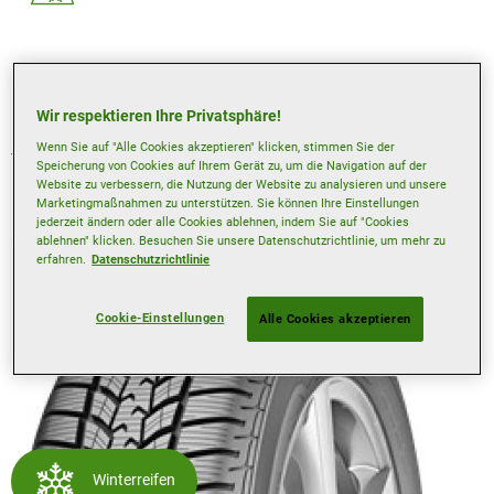
Felgenschutz
Wir respektieren Ihre Privatsphäre!
Wenn Sie auf "Alle Cookies akzeptieren" klicken, stimmen Sie der
Technische Merkmale sind möglicherweise nur für
Speicherung von Cookies auf Ihrem Gerät zu, um die Navigation auf der
bestimmte Größen verfügbar. Nutzen Sie unseren
Website zu verbessern, die Nutzung der Website zu analysieren und unsere
Reifenfinder, um herauszufinden, mit welchen technischen
Marketingmaßnahmen zu unterstützen. Sie können Ihre Einstellungen
Merkmalen Ihr ausgewählter Reifen für Ihre gewünschte
jederzeit ändern oder alle Cookies ablehnen, indem Sie auf "Cookies
Größe ausgestattet ist.
ablehnen" klicken. Besuchen Sie unsere Datenschutzrichtlinie, um mehr zu
erfahren.
Datenschutzrichtlinie
Cookie-Einstellungen
Alle Cookies akzeptieren
Winterreifen