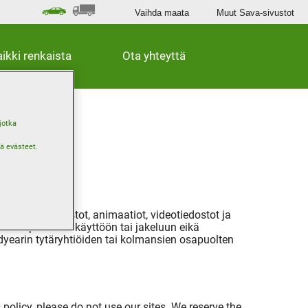
Vaihda maata
Muut Sava-sivustot
ikki renkaista
Ota yhteyttä
jotka
ä evästeet.
kat, äänitiedostot, animaatiot, videotiedostot ja
ida kaupalliseen käyttöön tai jakeluun eikä
dyearin tytäryhtiöiden tai kolmansien osapuolten
 policy, please do not use our sites. We reserve the