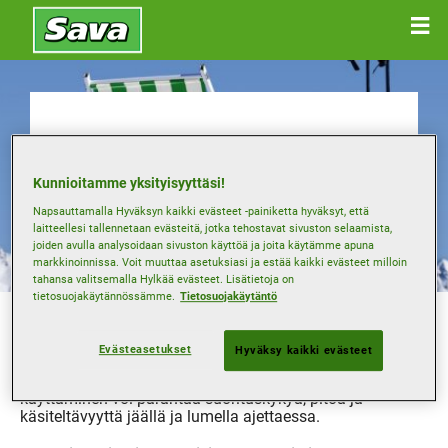
Talvirenkaiden
Kunnioitamme yksityisyyttäsi!
ostaminen
Napsauttamalla Hyväksyn kaikki evästeet -painiketta hyväksyt, että
laitteellesi tallennetaan evästeitä, jotka tehostavat sivuston selaamista,
joiden avulla analysoidaan sivuston käyttöä ja joita käytämme apuna
markkinoinnissa. Voit muuttaa asetuksiasi ja estää kaikki evästeet milloin
tahansa valitsemalla Hylkää evästeet. Lisätietoja on
tietosuojakäytännössämme.
Tietosuojakäytäntö
Joissain Euroopan maissa on lakisääteisesti käytettävä
talvirenkaita kylmempinä kuukausina.
Evästeasetukset
Hyväksy kaikki evästeet
Vaikka näin ei olisikaan omassa kotimaassasi, erityisesti
kylmiin olosuhteisiin suunniteltujen renkaiden
käyttäminen voi parantaa suorituskykyä, pitoa ja
käsiteltävyyttä jäällä ja lumella ajettaessa.