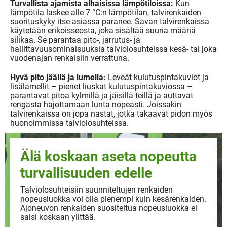
Turvallista ajamista alhaisissa lämpötiloissa:
Kun
lämpötila laskee alle 7 °C:n lämpötilan, talvirenkaiden
suorituskyky itse asiassa paranee. Savan talvirenkaissa
käytetään erikoisseosta, joka sisältää suuria määriä
silikaa. Se parantaa pito-, jarrutus- ja
hallittavuusominaisuuksia talviolosuhteissa kesä- tai joka
vuodenajan renkaisiin verrattuna.
Hyvä pito jäällä ja lumella:
Leveät kulutuspintakuviot ja
lisälamellit – pienet liuskat kulutuspintakuviossa –
parantavat pitoa kylmillä ja jäisillä teillä ja auttavat
rengasta hajottamaan lunta nopeasti. Joissakin
talvirenkaissa on jopa nastat, jotka takaavat pidon myös
huonoimmissa talviolosuhteissa.
Älä koskaan aseta nopeutta
turvallisuuden edelle
Talviolosuhteisiin suunniteltujen renkaiden
nopeusluokka voi olla pienempi kuin kesärenkaiden.
Ajoneuvon renkaiden suositeltua nopeusluokka ei
saisi koskaan ylittää.