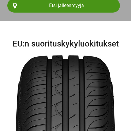
Etsi jälleenmyyjä
EU:n suorituskykyluokitukset