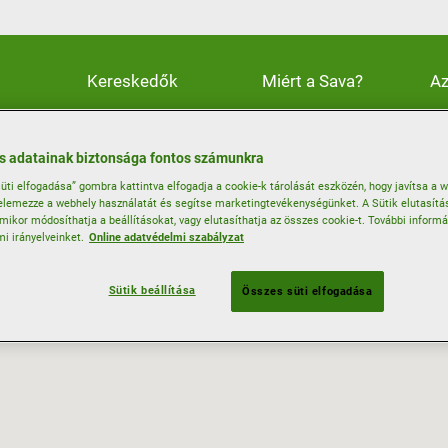
Kereskedők
Miért a Sava?
Az
 adatainak biztonsága fontos számunkra
üti elfogadása” gombra kattintva elfogadja a cookie-k tárolását eszközén, hogy javítsa a 
lemezze a webhely használatát és segítse marketingtevékenységünket. A Sütik elutasít
rmikor módosíthatja a beállításokat, vagy elutasíthatja az összes cookie-t. További inform
mi irányelveinket.
Online adatvédelmi szabályzat
Sütik beállítása
Összes süti elfogadása