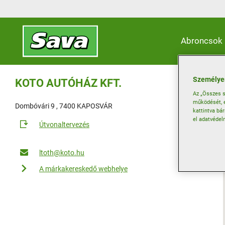
Abroncsok
Személyes
KOTO AUTÓHÁZ KFT.
Az „Összes s
működését, e
Dombóvári 9 , 7400 KAPOSVÁR
kattintva bá
el adatvédel
Útvonaltervezés
ltoth@koto.hu
A márkakereskedő webhelye