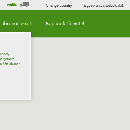
Change country
Egyéb Sava weboldalak
 abroncsokról
Kapcsolatfelvétel
webhely
ása gombra
ációért olvassa