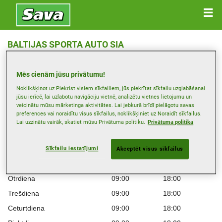
BALTIJAS SPORTA AUTO SIA
Krasta Iela 54 , 1003 RIGA
Mēs cienām jūsu privātumu!
Saņemt norādes
Noklikšķinot uz Piekrist visiem sīkfailiem, jūs piekrītat sīkfailu uzglabāšanai
jūsu ierīcē, lai uzlabotu navigāciju vietnē, analizētu vietnes lietojumu un
veicinātu mūsu mārketinga aktivitātes. Lai jebkurā brīdī pielāgotu savas
Skatīt tālruņa numuru
preferences vai noraidītu visus sīkfailus, noklikšķiniet uz Noraidīt sīkfailus.
Lai uzzinātu vairāk, skatiet mūsu Privātuma politiku.
Privātuma politika
Izplatītāja vietne
Darba laiki
Sīkfailu iestatījumi
Akceptēt visus sīkfailus
Montag
09:00
18:00
Otrdiena
09:00
18:00
Trešdiena
09:00
18:00
Ceturtdiena
09:00
18:00