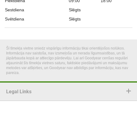
Piektdiena
09:00
18:00
Sestdiena
Slēgts
Svētdiena
Slēgts
Šī tīmekļa vietne sniedz vispārīgu informāciju tikai orientējošos nolūkos.
Informācija nav saistoša, nav izsmeļoša un nerada līgumsaistības, un tā
jāpārbauda kopā ar attiecīgo pārdevēju. Lai arī Goodyear cenšas regulāri
atjaunināt šīs tīmekļa vietnes saturu, faktiskie piedāvājumi un maksājumu
metodes var atšķirties, un Goodyear nav atbildīgs par informāciju, kas nav
pareiza.
Legal Links