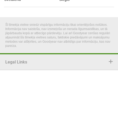
Šī tīmekļa vietne sniedz vispārīgu informāciju tikai orientējošos nolūkos.
Informācija nav saistoša, nav izsmeļoša un nerada līgumsaistības, un tā
jāpārbauda kopā ar attiecīgo pārdevēju. Lai arī Goodyear cenšas regulāri
atjaunināt šīs tīmekļa vietnes saturu, faktiskie piedāvājumi un maksājumu
metodes var atšķirties, un Goodyear nav atbildīgs par informāciju, kas nav
pareiza.
Legal Links