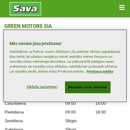
GREEN MOTORS SIA
Krasta 5 , 1050 RĪGA
Mēs cienām jūsu privātumu!
Saņemt norādes
Noklikšķinot uz Piekrist visiem sīkfailiem, jūs piekrītat sīkfailu uzglabāšanai
jūsu ierīcē, lai uzlabotu navigāciju vietnē, analizētu vietnes lietojumu un
veicinātu mūsu mārketinga aktivitātes. Lai jebkurā brīdī pielāgotu savas
preferences vai noraidītu visus sīkfailus, noklikšķiniet uz Noraidīt sīkfailus.
Darba laiki
Lai uzzinātu vairāk, skatiet mūsu Privātuma politiku.
Privātuma politika
Montag
09:00
18:00
Otrdiena
09:00
18:00
Sīkfailu iestatījumi
Akceptēt visus sīkfailus
Trešdiena
09:00
18:00
Ceturtdiena
09:00
18:00
Piektdiena
09:00
18:00
Sestdiena
Slēgts
Svētdiena
Slēgts