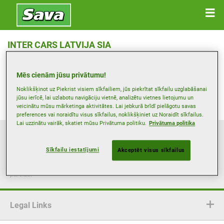
INTER CARS LATVIJA SIA
Dzirnieku , 2167 MĀRUPE
Mēs cienām jūsu privātumu!
Saņemt norādes
Noklikšķinot uz Piekrist visiem sīkfailiem, jūs piekrītat sīkfailu uzglabāšanai
jūsu ierīcē, lai uzlabotu navigāciju vietnē, analizētu vietnes lietojumu un
veicinātu mūsu mārketinga aktivitātes. Lai jebkurā brīdī pielāgotu savas
preferences vai noraidītu visus sīkfailus, noklikšķiniet uz Noraidīt sīkfailus.
Lai uzzinātu vairāk, skatiet mūsu Privātuma politiku.
Privātuma politika
Šī tīmekļa vietne sniedz vispārīgu informāciju tikai orientējošos nolūkos.
Informācija nav saistoša, nav izsmeļoša un nerada līgumsaistības, un tā
Sīkfailu iestatījumi
Akceptēt visus sīkfailus
jāpārbauda kopā ar attiecīgo pārdevēju. Lai arī Goodyear cenšas regulāri
atjaunināt šīs tīmekļa vietnes saturu, faktiskie piedāvājumi un maksājumu
metodes var atšķirties, un Goodyear nav atbildīgs par informāciju, kas nav
pareiza.
Legal Links