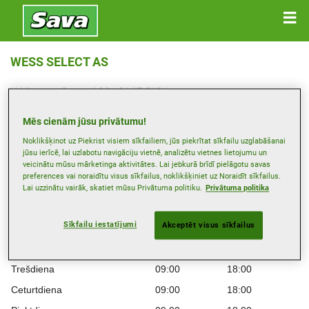
WESS SELECT AS
K.Ulmana Gatve 123 , 2167 RIGA
Saņemt norādes
Mēs cienām jūsu privātumu!
Noklikšķinot uz Piekrist visiem sīkfailiem, jūs piekrītat sīkfailu uzglabāšanai
jūsu ierīcē, lai uzlabotu navigāciju vietnē, analizētu vietnes lietojumu un
Skatīt tālruņa numuru
veicinātu mūsu mārketinga aktivitātes. Lai jebkurā brīdī pielāgotu savas
preferences vai noraidītu visus sīkfailus, noklikšķiniet uz Noraidīt sīkfailus.
Izplatītāja vietne
Lai uzzinātu vairāk, skatiet mūsu Privātuma politiku.
Privātuma politika
Darba laiki
Sīkfailu iestatījumi
Akceptēt visus sīkfailus
Montag
09:00
18:00
Otrdiena
09:00
18:00
Trešdiena
09:00
18:00
Ceturtdiena
09:00
18:00