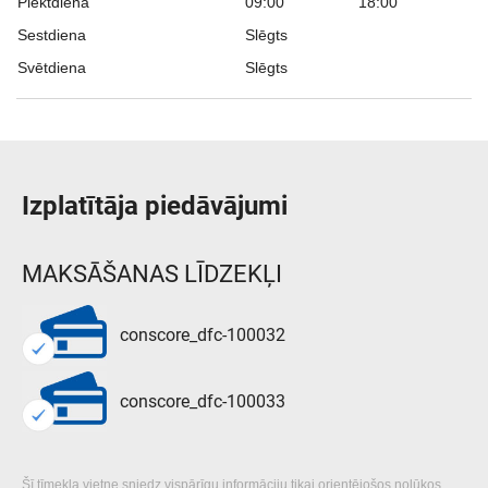
Piektdiena
09:00
18:00
Sestdiena
Slēgts
Svētdiena
Slēgts
Izplatītāja piedāvājumi
MAKSĀŠANAS LĪDZEKĻI
conscore_dfc-100032
conscore_dfc-100033
Šī tīmekļa vietne sniedz vispārīgu informāciju tikai orientējošos nolūkos.