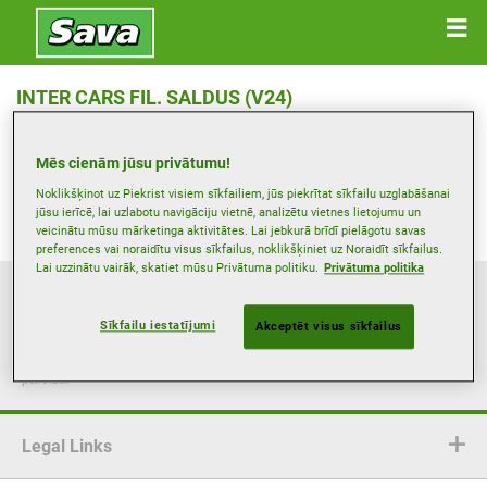
INTER CARS FIL. SALDUS (V24)
Robežu Iela , 3801 SALDUS
Mēs cienām jūsu privātumu!
Saņemt norādes
Noklikšķinot uz Piekrist visiem sīkfailiem, jūs piekrītat sīkfailu uzglabāšanai
jūsu ierīcē, lai uzlabotu navigāciju vietnē, analizētu vietnes lietojumu un
veicinātu mūsu mārketinga aktivitātes. Lai jebkurā brīdī pielāgotu savas
preferences vai noraidītu visus sīkfailus, noklikšķiniet uz Noraidīt sīkfailus.
Lai uzzinātu vairāk, skatiet mūsu Privātuma politiku.
Privātuma politika
Šī tīmekļa vietne sniedz vispārīgu informāciju tikai orientējošos nolūkos.
Informācija nav saistoša, nav izsmeļoša un nerada līgumsaistības, un tā
Sīkfailu iestatījumi
Akceptēt visus sīkfailus
jāpārbauda kopā ar attiecīgo pārdevēju. Lai arī Goodyear cenšas regulāri
atjaunināt šīs tīmekļa vietnes saturu, faktiskie piedāvājumi un maksājumu
metodes var atšķirties, un Goodyear nav atbildīgs par informāciju, kas nav
pareiza.
Legal Links