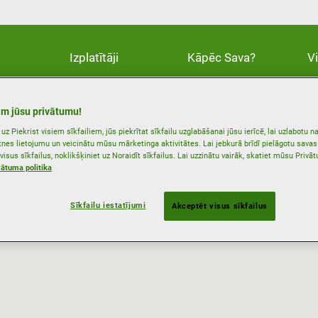
Izplatītāji
Kāpēc Sava?
V
m jūsu privātumu!
uz Piekrist visiem sīkfailiem, jūs piekrītat sīkfailu uzglabāšanai jūsu ierīcē, lai uzlabotu na
etnes lietojumu un veicinātu mūsu mārketinga aktivitātes. Lai jebkurā brīdī pielāgotu sava
 visus sīkfailus, noklikšķiniet uz Noraidīt sīkfailus. Lai uzzinātu vairāk, skatiet mūsu Privā
vātuma politika
Sīkfailu iestatījumi
Akceptēt visus sīkfailus