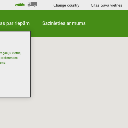
Change country
Citas Sava vietnes
iss par riepām
Sazinieties ar mums
vigāciju vietnē,
s preferences
tuma