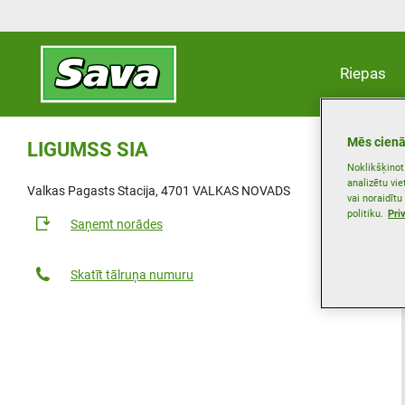
Riepas
Mēs cienā
LIGUMSS SIA
Noklikšķinot 
analizētu vi
Valkas Pagasts Stacija, 4701 VALKAS NOVADS
vai noraidītu
politiku.
Pri
Saņemt norādes
Skatīt tālruņa numuru