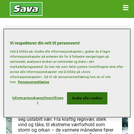
Kjøretips året rundt
Vi respekterer din rett til personvern!
Ved å klikke på «Godta alle informasjonskapsler», godtar du å lagre
informasjonskapsler på enheten din for å forbedre navigeringen på
Sette på sommerdekk
Skift dekkene
nettstedet, analysere bruken av nettstedet og bidra i vårt
markedsføringsarbeid. Du kan når som helst justere innstillingene dine eller
avvise alle informasjonskapsler ved å klikke på «Avvis
informasjonskapsler». Gå til vår personvernerklæring hvis du vil vite
mer.
Personvernerklæring
Vær forberedt på tøffe
Informasjonskapselinnstillinge
Godta alle cookier
værforhold
r
Sommersesongen kan fremdeles bringe med
seg ustabilt vær. Fra kraftig regnvær, sterk
vind og tåke, til ekstreme værforhold som
storm og orkan – de varmere månedene fører