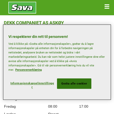
DEKK COMPANIET AS ASKØY
Strusshamnvegen 36 , 5302 STRUSSHAMN
Vi respekterer din rett til personvern!
Ved å klikke på «Godta alle informasjonskapsler», godtar du å lagre
Få veibeskrivelse
informasjonskapsler på enheten din for å forbedre navigeringen på
nettstedet, analysere bruken av nettstedet og bidra i vårt
markedsføringsarbeid. Du kan når som helst justere innstillingene dine eller
Forhandlerens nettsted
avvise alle informasjonskapsler ved å klikke på «Avvis
informasjonskapsler». Gå til vår personvernerklæring hvis du vil vite
Åpningstider
mer.
Personvernerklæring
Mandag
08:00
17:00
Tirsdag
08:00
17:00
Informasjonskapselinnstillinge
Godta alle cookier
r
Onsdag
08:00
17:00
Torsdag
08:00
17:00
Fredag
08:00
17:00