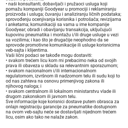
• naši konsultanti, dobavljači i pružaoci usluga koji
pomažu kompaniji Goodyear u promociji i reklamiranju
proizvoda i usluga; čuvanju i analiziranju ličnih podataka;
sprovođenju ocenjivanja korisnika i potrošača; revizijama
i anketama; komunikaciji sa vama u ime kompanije
Goodyear; obradi i obavljanju transakcija, uključujući
kupovinu pneumatika i montažu i/ili druge usluge u vezi
sa vozilima; i kao što je drugačije neophodno da se
sprovode promotivne komunikacije ili usluge korisnicima
veb-sajta i klijentima.
Vaši lični podaci se takođe mogu dostaviti:
• svakom trećem licu kom mi prebacimo neka od svojih
prava ili obaveza u skladu sa relevantnim sporazumom;
• svakom nacionalnom i/ili internacionalnom
regulatornom, izvršnom ili nadzornom telu ili sudu koji to
od nas zahteva na osnovu primenjivog zakona ili
njihovog naloga; i
• svakom centralnom ili lokalnom ministarstvu vlade ili
drugom zakonskom ili javnom telu.
Sve informacije koje korisnici dostave putem obrasca za
onlajn registraciju garancije za pneumatike dostupnom
na ovom veb-sajtu neće se dostavljati nijednom trećem
licu, osim ako tako ne nalaže zakon.