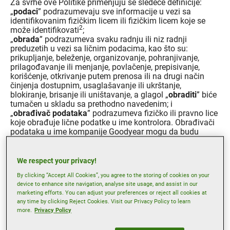
Za svrhe ove Politike primenjuju se sledeće definicije:
„
podaci
” podrazumevaju sve informacije u vezi sa
identifikovanim fizičkim licem ili fizičkim licem koje se
2
može identifikovati
;
„
obrada
” podrazumeva svaku radnju ili niz radnji
preduzetih u vezi sa ličnim podacima, kao što su:
prikupljanje, beleženje, organizovanje, pohranjivanje,
prilagođavanje ili menjanje, povlačenje, prepisivanje,
korišćenje, otkrivanje putem prenosa ili na drugi način
činjenja dostupnim, usaglašavanje ili ukrštanje,
blokiranje, brisanje ili uništavanje, a glagol „
obraditi
” biće
tumačen u skladu sa prethodno navedenim; i
„
obrađivač podataka
” podrazumeva fizičko ili pravno lice
koje obrađuje lične podatke u ime kontrolora. Obrađivači
podataka u ime kompanije Goodyear mogu da budu
zavisna društva, pridružene kompanije ili dobavljači treće
strane i pružaoci usluga. U svim slučajevima, kompanija
Goodyear zaključuje ugovor o obradi podataka sa svojim
We respect your privacy!
saradnicima da bi obezbedila da se vaši lični podaci
By clicking “Accept All Cookies”, you agree to the storing of cookies on your
obrađuju u skladu sa uredbom GDPR.
device to enhance site navigation, analyse site usage, and assist in our
marketing efforts. You can adjust your preferences or reject all cookies at
any time by clicking Reject Cookies. Visit our Privacy Policy to learn
Prikupljanje informacija
more.
Privacy Policy