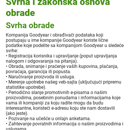
Svrha i zakonska osnova
obrade
Svrha obrade
Kompanija Goodyear i obrađivači podataka koji
postupaju u ime kompanije Goodyear koriste lične
podatke koje podelite sa kompanijom Goodyear u sledeće
svrhe:
• Registracija korisnika i upravljanje (poput upravljanja
nalogom i odgovaranja na pitanja).
• Obrada, snimanje i praćenje vaših kupovina, plaćanja,
povraćaja, garancija ili popusta.
• Naručivanje proizvoda ili usluga.
• Merenje upotrebe našeg veb-sajta (uključujući pripremu
statistike upotrebe).
• Periodično slanje promotivnih e-pisama o našim
proizvodima, posebnim ponudama i informacijama koje
vama ili kompaniji za koju radite mogu da budu
interesantne, koristeći e-adresu koju ste nam dostavili
(ako jeste).
• Pozivanje na učešće u onlajn anketama.
• Zahtevanje povratnih informacija o našim proizvodima i
uslugama.