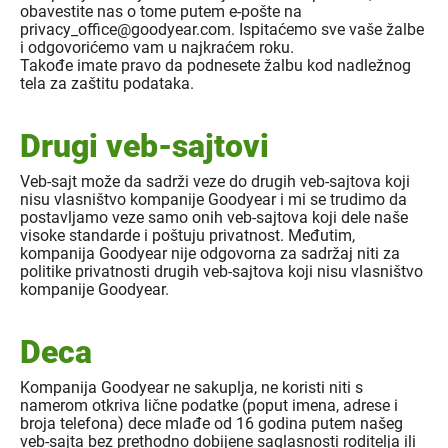
obavestite nas o tome putem e-pošte na
privacy_office@goodyear.com. Ispitaćemo sve vaše žalbe
i odgovorićemo vam u najkraćem roku.
Takođe imate pravo da podnesete žalbu kod nadležnog
tela za zaštitu podataka.
Drugi veb-sajtovi
Veb-sajt može da sadrži veze do drugih veb-sajtova koji
nisu vlasništvo kompanije Goodyear i mi se trudimo da
postavljamo veze samo onih veb-sajtova koji dele naše
visoke standarde i poštuju privatnost. Međutim,
kompanija Goodyear nije odgovorna za sadržaj niti za
politike privatnosti drugih veb-sajtova koji nisu vlasništvo
kompanije Goodyear.
Deca
Kompanija Goodyear ne sakuplja, ne koristi niti s
namerom otkriva lične podatke (poput imena, adrese i
broja telefona) dece mlađe od 16 godina putem našeg
veb-sajta bez prethodno dobijene saglasnosti roditelja ili