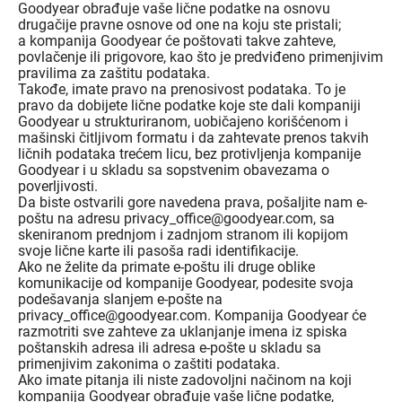
Goodyear obrađuje vaše lične podatke na osnovu
drugačije pravne osnove od one na koju ste pristali;
a kompanija Goodyear će poštovati takve zahteve,
povlačenje ili prigovore, kao što je predviđeno primenjivim
pravilima za zaštitu podataka.
Takođe, imate pravo na prenosivost podataka. To je
pravo da dobijete lične podatke koje ste dali kompaniji
Goodyear u strukturiranom, uobičajeno korišćenom i
mašinski čitljivom formatu i da zahtevate prenos takvih
ličnih podataka trećem licu, bez protivljenja kompanije
Goodyear i u skladu sa sopstvenim obavezama o
poverljivosti.
Da biste ostvarili gore navedena prava, pošaljite nam e-
poštu na adresu privacy_office@goodyear.com, sa
skeniranom prednjom i zadnjom stranom ili kopijom
svoje lične karte ili pasoša radi identifikacije.
Ako ne želite da primate e-poštu ili druge oblike
komunikacije od kompanije Goodyear, podesite svoja
podešavanja slanjem e-pošte na
privacy_office@goodyear.com. Kompanija Goodyear će
razmotriti sve zahteve za uklanjanje imena iz spiska
poštanskih adresa ili adresa e-pošte u skladu sa
primenjivim zakonima o zaštiti podataka.
Ako imate pitanja ili niste zadovoljni načinom na koji
kompanija Goodyear obrađuje vaše lične podatke,