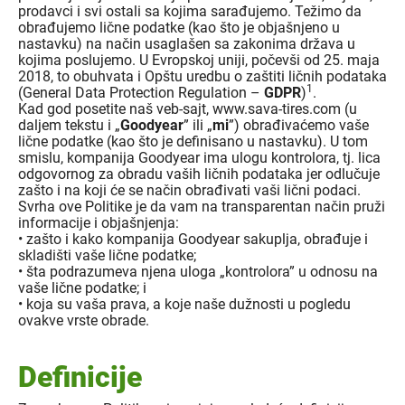
prodavci i svi ostali sa kojima sarađujemo. Težimo da
obrađujemo lične podatke (kao što je objašnjeno u
nastavku) na način usaglašen sa zakonima država u
kojima poslujemo. U Evropskoj uniji, počevši od 25. maja
2018, to obuhvata i Opštu uredbu o zaštiti ličnih podataka
1
(General Data Protection Regulation –
GDPR
)
.
Kad god posetite naš veb-sajt, www.sava-tires.com (u
daljem tekstu i „
Goodyear
” ili „
mi
”) obrađivaćemo vaše
lične podatke (kao što je definisano u nastavku). U tom
smislu, kompanija Goodyear ima ulogu kontrolora, tj. lica
odgovornog za obradu vaših ličnih podataka jer odlučuje
zašto i na koji će se način obrađivati vaši lični podaci.
Svrha ove Politike je da vam na transparentan način pruži
informacije i objašnjenja:
• zašto i kako kompanija Goodyear sakuplja, obrađuje i
skladišti vaše lične podatke;
• šta podrazumeva njena uloga „kontrolora” u odnosu na
vaše lične podatke; i
• koja su vaša prava, a koje naše dužnosti u pogledu
ovakve vrste obrade.
Definicije