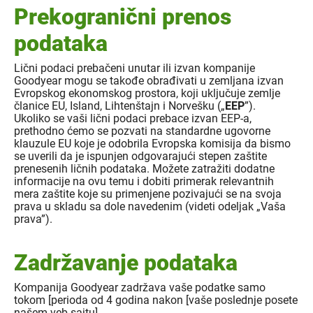
Prekogranični prenos
podataka
Lični podaci prebačeni unutar ili izvan kompanije
Goodyear mogu se takođe obrađivati u zemljana izvan
Evropskog ekonomskog prostora, koji uključuje zemlje
članice EU, Island, Lihtenštajn i Norvešku („
EEP
”).
Ukoliko se vaši lični podaci prebace izvan EEP-a,
prethodno ćemo se pozvati na standardne ugovorne
klauzule EU koje je odobrila Evropska komisija da bismo
se uverili da je ispunjen odgovarajući stepen zaštite
prenesenih ličnih podataka. Možete zatražiti dodatne
informacije na ovu temu i dobiti primerak relevantnih
mera zaštite koje su primenjene pozivajući se na svoja
prava u skladu sa dole navedenim (videti odeljak „Vaša
prava”).
Zadržavanje podataka
Kompanija Goodyear zadržava vaše podatke samo
tokom [perioda od 4 godina nakon [vaše poslednje posete
našem veb-sajtu].