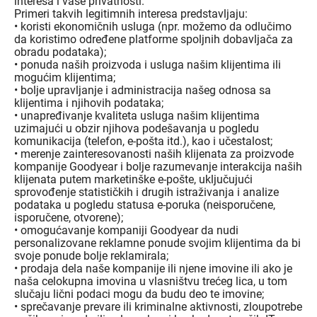
interesa i vaše privatnosti.
Primeri takvih legitimnih interesa predstavljaju:
• koristi ekonomičnih usluga (npr. možemo da odlučimo
da koristimo određene platforme spoljnih dobavljača za
obradu podataka);
• ponuda naših proizvoda i usluga našim klijentima ili
mogućim klijentima;
• bolje upravljanje i administracija našeg odnosa sa
klijentima i njihovih podataka;
• unapređivanje kvaliteta usluga našim klijentima
uzimajući u obzir njihova podešavanja u pogledu
komunikacija (telefon, e-pošta itd.), kao i učestalost;
• merenje zainteresovanosti naših klijenata za proizvode
kompanije Goodyear i bolje razumevanje interakcija naših
klijenata putem marketinške e-pošte, uključujući
sprovođenje statističkih i drugih istraživanja i analize
podataka u pogledu statusa e-poruka (neisporučene,
isporučene, otvorene);
• omogućavanje kompaniji Goodyear da nudi
personalizovane reklamne ponude svojim klijentima da bi
svoje ponude bolje reklamirala;
• prodaja dela naše kompanije ili njene imovine ili ako je
naša celokupna imovina u vlasništvu trećeg lica, u tom
slučaju lični podaci mogu da budu deo te imovine;
• sprečavanje prevare ili kriminalne aktivnosti, zloupotrebe