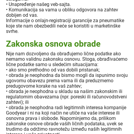
• Unapređenje našeg veb-sajta.
• Komunikacija sa vama u obliku odgovora na zahtev
dobijen od vas.
Informacije o onlajn-registraciji garancije za pneumatike
koje ste nam obezbedili neće se koristiti u marketinške
svrhe.
Zakonska osnova obrade
Nije nam dozvoljeno da obrađujemo lične podatke ako
nemamo validnu zakonsku osnovu. Stoga, obrađivaćemo
lične podatke samo u sledećim situacijama:
• ako smo prethodno od vas dobili pristanak;
• obrada je neophodna da bismo mogli da ispunimo svoju
ugovornu obavezu prema vama ili da preduzmemo
predugovorne korake na vaš zahtev;
• obrada je neophodna u skladu sa našim zakonskim ili
regulatornim obavezama (npr. poreski ili računovodstveni
zahtevi); ili
• obrada je neophodna radi legitimnih interesa kompanije
Goodyear i ni na koji način ne utiče na vaše interese ili
osnovna prava i slobode. Napominjemo da, prilikom
zakonske osnove obrade vaših ličnih podataka, uvek se
trudimo da održimo ravnotežu između naših legitimnih