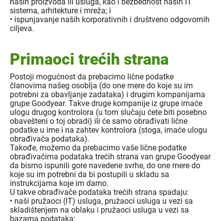
naših proizvoda ili usluga, kao i bezbednost naših IT
sistema, arhitekture i mreža; i
• ispunjavanje naših korporativnih i društveno odgovornih
ciljeva.
Primaoci trećih strana
Postoji mogućnost da prebacimo lične podatke
članovima našeg osoblja (do one mere do koje su im
potrebni za obavljanje zadataka) i drugim kompanijama
grupe Goodyear. Takve druge kompanije iz grupe imaće
ulogu drugog kontrolora (u tom slučaju ćete biti posebno
obavešteni o toj obradi) ili će samo obrađivati lične
podatke u ime i na zahtev kontrolora (stoga, imaće ulogu
obrađivača podataka).
Takođe, možemo da prebacimo vaše lične podatke
obrađivačima podataka trećih strana van grupe Goodyear
da bismo ispunili gore navedene svrhe, do one mere do
koje su im potrebni da bi postupili u skladu sa
instrukcijama koje im damo.
U takve obrađivače podataka trećih strana spadaju:
• naši pružaoci (IT) usluga, pružaoci usluga u vezi sa
skladištenjem na oblaku i pružaoci usluga u vezi sa
bazama podataka;