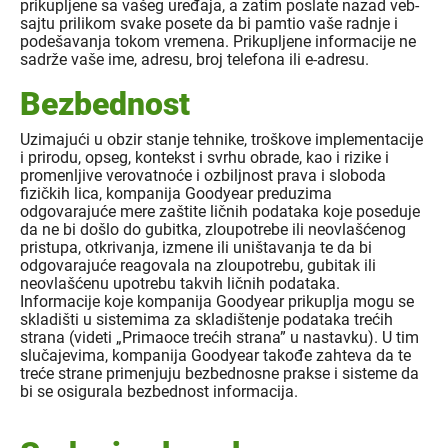
prikupljene sa vašeg uređaja, a zatim poslate nazad veb-
sajtu prilikom svake posete da bi pamtio vaše radnje i
podešavanja tokom vremena. Prikupljene informacije ne
sadrže vaše ime, adresu, broj telefona ili e-adresu.
Bezbednost
Uzimajući u obzir stanje tehnike, troškove implementacije
i prirodu, opseg, kontekst i svrhu obrade, kao i rizike i
promenljive verovatnoće i ozbiljnost prava i sloboda
fizičkih lica, kompanija Goodyear preduzima
odgovarajuće mere zaštite ličnih podataka koje poseduje
da ne bi došlo do gubitka, zloupotrebe ili neovlašćenog
pristupa, otkrivanja, izmene ili uništavanja te da bi
odgovarajuće reagovala na zloupotrebu, gubitak ili
neovlašćenu upotrebu takvih ličnih podataka.
Informacije koje kompanija Goodyear prikuplja mogu se
skladišti u sistemima za skladištenje podataka trećih
strana (videti „Primaoce trećih strana” u nastavku). U tim
slučajevima, kompanija Goodyear takođe zahteva da te
treće strane primenjuju bezbednosne prakse i sisteme da
bi se osigurala bezbednost informacija.