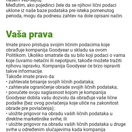
Međutim, ako pojedinci žele da se njihovi lični podaci
uklone iz naše baze podataka pre isteka pomenutog
perioda, mogu da podnesu zahtev na dole opisani način.
Vaša prava
Imate pravo pristupa svojim ličnim podacima koje
obrađuje kompanija Goodyear u skladu sa ovom
Politikom. Ukoliko smatrate da su bilo koji podaci o vama
koje čuvamo netačni ili nepotpuni, takođe možete tražiti
njihovu ispravku. Kompanija Goodyear će brzo ispraviti
takve informacije.
Takođe imate pravo da:
• zahtevate brisanje svojih ličnih podataka;
• zahtevate ograničenje obrade svojih ličnih podataka;
• povučete svoju saglasnost kojom je kompanija
Goodyear dobila vašu dozvolu da obrađuje vaše lične
podatke (bez ovog povlačenja koje utiče na zakonitost
obrade pre povlačenja);
• uložite prigovor na obradu vaših ličnih podataka u
direktne marketinške svrhe; ili
• uložite prigovor na obradu vaših ličnih podataka u druge
svrhe u određenim slučajevima kada kompanija