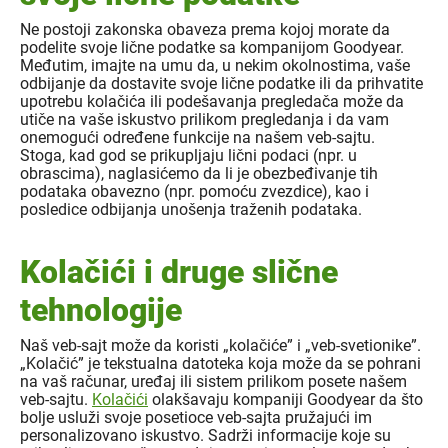
Ne postoji zakonska obaveza prema kojoj morate da
podelite svoje lične podatke sa kompanijom Goodyear.
Međutim, imajte na umu da, u nekim okolnostima, vaše
odbijanje da dostavite svoje lične podatke ili da prihvatite
upotrebu kolačića ili podešavanja pregledača može da
utiče na vaše iskustvo prilikom pregledanja i da vam
onemogući određene funkcije na našem veb-sajtu.
Stoga, kad god se prikupljaju lični podaci (npr. u
obrascima), naglasićemo da li je obezbeđivanje tih
podataka obavezno (npr. pomoću zvezdice), kao i
posledice odbijanja unošenja traženih podataka.
Kolačići i druge slične
tehnologije
Naš veb-sajt može da koristi „kolačiće” i „veb-svetionike”.
„Kolačić” je tekstualna datoteka koja može da se pohrani
na vaš računar, uređaj ili sistem prilikom posete našem
veb-sajtu.
Kolačići
olakšavaju kompaniji Goodyear da što
bolje usluži svoje posetioce veb-sajta pružajući im
personalizovano iskustvo. Sadrži informacije koje su