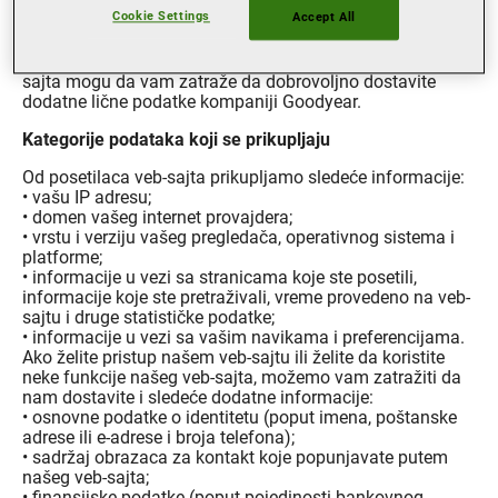
Metoda prikupljanja
Cookie Settings
Accept All
Kada pregledate veb-sajt, neki lični podaci se prikupljaju
samim pregledanjem. Međutim, neke funkcije našeg veb-
sajta mogu da vam zatraže da dobrovoljno dostavite
dodatne lične podatke kompaniji Goodyear.
Kategorije podataka koji se prikupljaju
Od posetilaca veb-sajta prikupljamo sledeće informacije:
• vašu IP adresu;
• domen vašeg internet provajdera;
• vrstu i verziju vašeg pregledača, operativnog sistema i
platforme;
• informacije u vezi sa stranicama koje ste posetili,
informacije koje ste pretraživali, vreme provedeno na veb-
sajtu i druge statističke podatke;
• informacije u vezi sa vašim navikama i preferencijama.
Ako želite pristup našem veb-sajtu ili želite da koristite
neke funkcije našeg veb-sajta, možemo vam zatražiti da
nam dostavite i sledeće dodatne informacije:
• osnovne podatke o identitetu (poput imena, poštanske
adrese ili e-adrese i broja telefona);
• sadržaj obrazaca za kontakt koje popunjavate putem
našeg veb-sajta;
• finansijske podatke (poput pojedinosti bankovnog