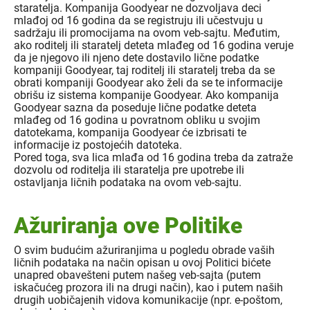
staratelja. Kompanija Goodyear ne dozvoljava deci
mlađoj od 16 godina da se registruju ili učestvuju u
sadržaju ili promocijama na ovom veb-sajtu. Međutim,
ako roditelj ili staratelj deteta mlađeg od 16 godina veruje
da je njegovo ili njeno dete dostavilo lične podatke
kompaniji Goodyear, taj roditelj ili staratelj treba da se
obrati kompaniji Goodyear ako želi da se te informacije
obrišu iz sistema kompanije Goodyear. Ako kompanija
Goodyear sazna da poseduje lične podatke deteta
mlađeg od 16 godina u povratnom obliku u svojim
datotekama, kompanija Goodyear će izbrisati te
informacije iz postojećih datoteka.
Pored toga, sva lica mlađa od 16 godina treba da zatraže
dozvolu od roditelja ili staratelja pre upotrebe ili
ostavljanja ličnih podataka na ovom veb-sajtu.
Ažuriranja ove Politike
O svim budućim ažuriranjima u pogledu obrade vaših
ličnih podataka na način opisan u ovoj Politici bićete
unapred obavešteni putem našeg veb-sajta (putem
iskačućeg prozora ili na drugi način), kao i putem naših
drugih uobičajenih vidova komunikacije (npr. e-poštom,