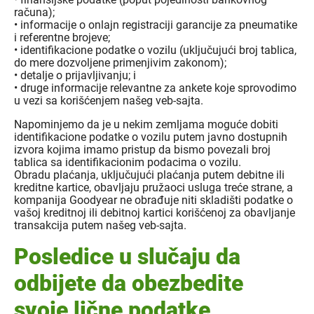
računa);
• informacije o onlajn registraciji garancije za pneumatike
i referentne brojeve;
• identifikacione podatke o vozilu (uključujući broj tablica,
do mere dozvoljene primenjivim zakonom);
• detalje o prijavljivanju; i
• druge informacije relevantne za ankete koje sprovodimo
u vezi sa korišćenjem našeg veb-sajta.
Napominjemo da je u nekim zemljama moguće dobiti
identifikacione podatke o vozilu putem javno dostupnih
izvora kojima imamo pristup da bismo povezali broj
tablica sa identifikacionim podacima o vozilu.
Obradu plaćanja, uključujući plaćanja putem debitne ili
kreditne kartice, obavljaju pružaoci usluga treće strane, a
kompanija Goodyear ne obrađuje niti skladišti podatke o
vašoj kreditnoj ili debitnoj kartici korišćenoj za obavljanje
transakcija putem našeg veb-sajta.
Posledice u slučaju da
odbijete da obezbedite
svoje lične podatke