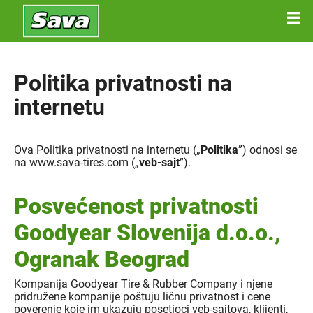
Politika privatnosti na
internetu
Ova Politika privatnosti na internetu („
Politika
”) odnosi se
na www.sava-tires.com („
veb-sajt
”).
Posvećenost privatnosti
Goodyear Slovenija d.o.o.,
Ogranak Beograd
Kompanija Goodyear Tire & Rubber Company i njene
pridružene kompanije poštuju ličnu privatnost i cene
poverenje koje im ukazuju posetioci veb-sajtova, klijenti,