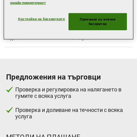
Сряда
08:00
17:30
онлайн поверителност
Четвъртък
08:00
17:30
Настройки на бисквитките
Приемане на всички
Петък
08:00
17:30
бисквитки
Събота
09:00
14:00
Неделя
Затворено
Предложения на търговци
Проверка и регулировка на налягането в
гумите с всяка услуга
Проверка и доливане на течности с всяка
услуга