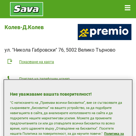
Колев-Д.Колев
ул. "Никола Габровски" 76, 5002 Велико Търново
Показване на карта
Преглед на телефонен номер
dkolev@mail.bg
Ние уважаваме вашата поверителност!
Уеб страница на търговец
"С натискането на „Приемам всички бисквитки“, вие се съгласявате да
съхранявате „бисквитки“ на вашето устройство, за да подобрите
Работно време
навигацията в сайта, да анализирате използването на сайта и да
подкрепите нашите маркетингови усилия. Можете да промените
Понеделник
08:00
17:30
предпочитанията си или да отхвърлите всички бисквитки по всяко
Вторник
08:00
17:30
време, като щракнете върху „Отхвърляне на бисквитки“. Посетете
нашата Политика за поверителност, за да научите повече."
Политика за