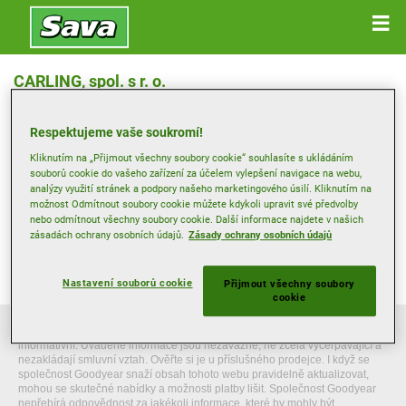
CARLING, spol. s r. o.
Kraslická 77, 357 04 Lomnice u Sokolova
Respektujeme vaše soukromí!
Získat pokyny pro cestu
Kliknutím na „Přijmout všechny soubory cookie“ souhlasíte s ukládáním
souborů cookie do vašeho zařízení za účelem vylepšení navigace na webu,
analýzy využití stránek a podpory našeho marketingového úsilí. Kliknutím na
možnost Odmítnout soubory cookie můžete kdykoli upravit své předvolby
Zobrazit telefonní číslo
nebo odmítnout všechny soubory cookie. Další informace najdete v našich
zásadách ochrany osobních údajů.
Zásady ochrany osobních údajů
nakup@carling.cz
Web prodejce
Nastavení souborů cookie
Přijmout všechny soubory
cookie
*Tento web obsahuje obecné údaje a sdělení, která jsou pouze
informativní. Uváděné informace jsou nezávazné, ne zcela vyčerpávající a
nezakládají smluvní vztah. Ověřte si je u příslušného prodejce. I když se
společnost Goodyear snaží obsah tohoto webu pravidelně aktualizovat,
mohou se skutečné nabídky a možnosti platby lišit. Společnost Goodyear
nepřebírá odpovědnost za jakékoli informace, které by mohly být