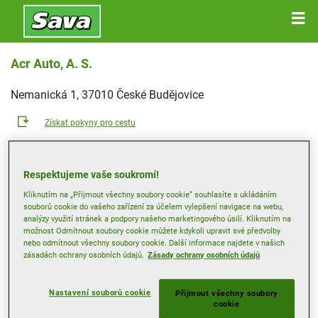
Acr Auto, A. S.
Nemanická 1, 37010 České Budějovice
Získat pokyny pro cestu
Zobrazit telefonní číslo
Respektujeme vaše soukromí!
Web prodejce
Kliknutím na „Přijmout všechny soubory cookie“ souhlasíte s ukládáním
souborů cookie do vašeho zařízení za účelem vylepšení navigace na webu,
Otevírací doba
analýzy využití stránek a podpory našeho marketingového úsilí. Kliknutím na
možnost Odmítnout soubory cookie můžete kdykoli upravit své předvolby
Pondělí
08:00
18:00
nebo odmítnout všechny soubory cookie. Další informace najdete v našich
Úterý
08:00
18:00
zásadách ochrany osobních údajů.
Zásady ochrany osobních údajů
Středa
08:00
18:00
Nastavení souborů cookie
Přijmout všechny soubory
Čtvrtek
08:00
18:00
cookie