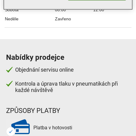
Pátek
08:00
18:00
Sobota
08:00
12:00
Neděle
Zavřeno
Nabídky prodejce
Objednání servisu online
Kontrola a úprava tlaku v pneumatikách při
každé návštěvě
ZPŮSOBY PLATBY
Platba v hotovosti