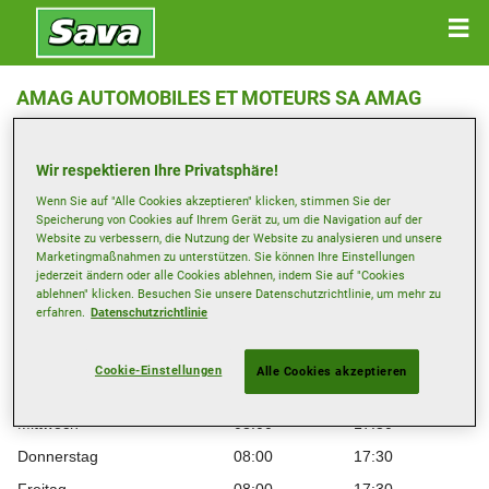
AMAG AUTOMOBILES ET MOTEURS SA AMAG
CRISSIER CENTRE AUDI
Wir respektieren Ihre Privatsphäre!
Rue de la Vernie 2 , 1023 CRISSIER
Wenn Sie auf "Alle Cookies akzeptieren" klicken, stimmen Sie der
Speicherung von Cookies auf Ihrem Gerät zu, um die Navigation auf der
Anfahrtsbeschreibung
Website zu verbessern, die Nutzung der Website zu analysieren und unsere
Marketingmaßnahmen zu unterstützen. Sie können Ihre Einstellungen
jederzeit ändern oder alle Cookies ablehnen, indem Sie auf "Cookies
Telefonnummer anzeigen
ablehnen" klicken. Besuchen Sie unsere Datenschutzrichtlinie, um mehr zu
erfahren.
Datenschutzrichtlinie
Öffnungszeiten
Montag
08:00
17:30
Cookie-Einstellungen
Alle Cookies akzeptieren
Dienstag
08:00
17:30
Mittwoch
08:00
17:30
Donnerstag
08:00
17:30