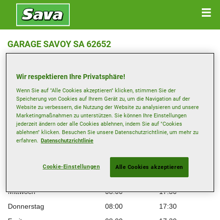
GARAGE SAVOY SA 62652
ROUTE DE VEVEY 74 , 1616 ATTALENS
Wir respektieren Ihre Privatsphäre!
Anfahrtsbeschreibung
Wenn Sie auf "Alle Cookies akzeptieren" klicken, stimmen Sie der
Speicherung von Cookies auf Ihrem Gerät zu, um die Navigation auf der
Website zu verbessern, die Nutzung der Website zu analysieren und unsere
Telefonnummer anzeigen
Marketingmaßnahmen zu unterstützen. Sie können Ihre Einstellungen
jederzeit ändern oder alle Cookies ablehnen, indem Sie auf "Cookies
vente@garagesavoy.ch
ablehnen" klicken. Besuchen Sie unsere Datenschutzrichtlinie, um mehr zu
erfahren.
Datenschutzrichtlinie
Öffnungszeiten
Montag
08:00
17:30
Cookie-Einstellungen
Alle Cookies akzeptieren
Dienstag
08:00
17:30
Mittwoch
08:00
17:30
Donnerstag
08:00
17:30