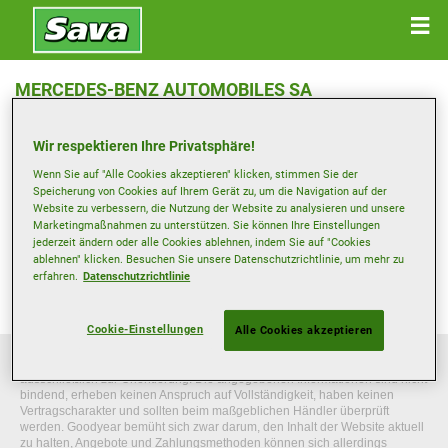
MERCEDES-BENZ AUTOMOBILES SA
SUCCURSALE VOITURES PARTICULIÈRES
Wir respektieren Ihre Privatsphäre!
RTE D'ENGLISBERG 4 , 1763 GRANGES-PACCOT
Wenn Sie auf "Alle Cookies akzeptieren" klicken, stimmen Sie der
Speicherung von Cookies auf Ihrem Gerät zu, um die Navigation auf der
Anfahrtsbeschreibung
Website zu verbessern, die Nutzung der Website zu analysieren und unsere
Marketingmaßnahmen zu unterstützen. Sie können Ihre Einstellungen
jederzeit ändern oder alle Cookies ablehnen, indem Sie auf "Cookies
Telefonnummer anzeigen
ablehnen" klicken. Besuchen Sie unsere Datenschutzrichtlinie, um mehr zu
erfahren.
Datenschutzrichtlinie
martin.gerber@merbag.ch
Cookie-Einstellungen
Alle Cookies akzeptieren
Die Informationen auf dieser Website sind allgemeiner Natur und dienen
ausschließlich zur Orientierung. Die angegebenen Informationen sind nicht
bindend, erheben keinen Anspruch auf Vollständigkeit, haben keinen
Vertragscharakter und sollten beim maßgeblichen Händler überprüft
werden. Goodyear bemüht sich zwar darum, den Inhalt der Website aktuell
zu halten, Angebote und Zahlungsmethoden können sich allerdings