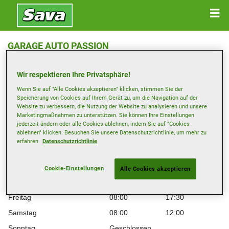
GARAGE AUTO PASSION
ZONE IDNUSTRIELLE C 89 , 1844 VILLENEUVE
Wir respektieren Ihre Privatsphäre!
Anfahrtsbeschreibung
Wenn Sie auf "Alle Cookies akzeptieren" klicken, stimmen Sie der
Speicherung von Cookies auf Ihrem Gerät zu, um die Navigation auf der
Website zu verbessern, die Nutzung der Website zu analysieren und unsere
Marketingmaßnahmen zu unterstützen. Sie können Ihre Einstellungen
Öffnungszeiten
jederzeit ändern oder alle Cookies ablehnen, indem Sie auf "Cookies
ablehnen" klicken. Besuchen Sie unsere Datenschutzrichtlinie, um mehr zu
Montag
08:00
17:30
erfahren.
Datenschutzrichtlinie
Dienstag
08:00
17:30
Mittwoch
08:00
17:30
Cookie-Einstellungen
Alle Cookies akzeptieren
Donnerstag
08:00
17:30
Freitag
08:00
17:30
Samstag
08:00
12:00
Sonntag
Geschlossen