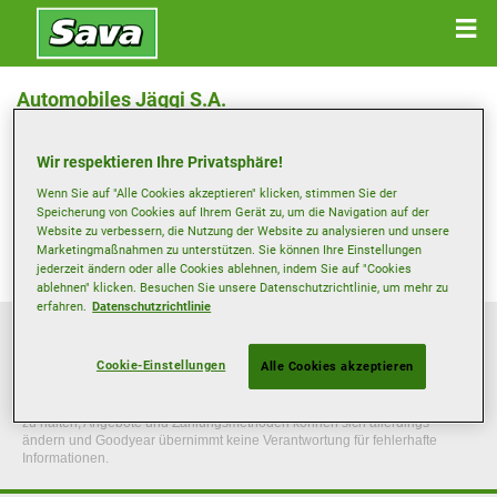
Automobiles Jäggi S.A.
Grand-Rue 29 , 2606 Corgémont
Wir respektieren Ihre Privatsphäre!
Anfahrtsbeschreibung
Wenn Sie auf "Alle Cookies akzeptieren" klicken, stimmen Sie der
Speicherung von Cookies auf Ihrem Gerät zu, um die Navigation auf der
Website zu verbessern, die Nutzung der Website zu analysieren und unsere
Marketingmaßnahmen zu unterstützen. Sie können Ihre Einstellungen
Telefonnummer anzeigen
jederzeit ändern oder alle Cookies ablehnen, indem Sie auf "Cookies
ablehnen" klicken. Besuchen Sie unsere Datenschutzrichtlinie, um mehr zu
erfahren.
Datenschutzrichtlinie
Die Informationen auf dieser Website sind allgemeiner Natur und dienen
ausschließlich zur Orientierung. Die angegebenen Informationen sind nicht
Cookie-Einstellungen
Alle Cookies akzeptieren
bindend, erheben keinen Anspruch auf Vollständigkeit, haben keinen
Vertragscharakter und sollten beim maßgeblichen Händler überprüft
werden. Goodyear bemüht sich zwar darum, den Inhalt der Website aktuell
zu halten, Angebote und Zahlungsmethoden können sich allerdings
ändern und Goodyear übernimmt keine Verantwortung für fehlerhafte
Informationen.