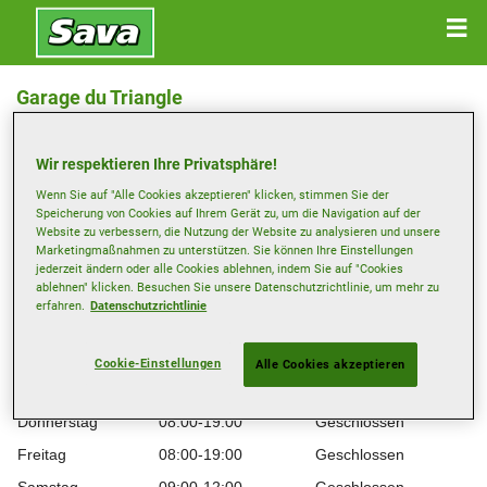
Garage du Triangle
Baltenschwilerstrasse 11, 2740 Moutier
Wir respektieren Ihre Privatsphäre!
Anfahrtsbeschreibung
Wenn Sie auf "Alle Cookies akzeptieren" klicken, stimmen Sie der
Speicherung von Cookies auf Ihrem Gerät zu, um die Navigation auf der
Website zu verbessern, die Nutzung der Website zu analysieren und unsere
mchittano@bluewin.ch
Marketingmaßnahmen zu unterstützen. Sie können Ihre Einstellungen
jederzeit ändern oder alle Cookies ablehnen, indem Sie auf "Cookies
ablehnen" klicken. Besuchen Sie unsere Datenschutzrichtlinie, um mehr zu
Öffnungszeiten
erfahren.
Datenschutzrichtlinie
Montag
08:30-12:00
13:00-18:30
Dienstag
08:00-19:00
Geschlossen
Cookie-Einstellungen
Alle Cookies akzeptieren
Mittwoch
08:00-19:00
Geschlossen
Donnerstag
08:00-19:00
Geschlossen
Freitag
08:00-19:00
Geschlossen