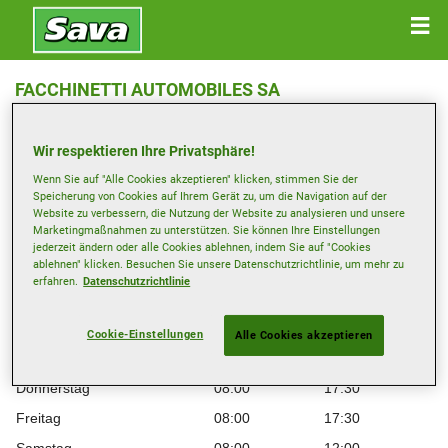
FACCHINETTI AUTOMOBILES SA
Route de Moutier 113 , 2800 Delémont
Wir respektieren Ihre Privatsphäre!
Anfahrtsbeschreibung
Wenn Sie auf "Alle Cookies akzeptieren" klicken, stimmen Sie der
Speicherung von Cookies auf Ihrem Gerät zu, um die Navigation auf der
Website zu verbessern, die Nutzung der Website zu analysieren und unsere
Telefonnummer anzeigen
Marketingmaßnahmen zu unterstützen. Sie können Ihre Einstellungen
jederzeit ändern oder alle Cookies ablehnen, indem Sie auf "Cookies
ablehnen" klicken. Besuchen Sie unsere Datenschutzrichtlinie, um mehr zu
Öffnungszeiten
erfahren.
Datenschutzrichtlinie
Montag
08:00
17:30
Dienstag
08:00
17:30
Cookie-Einstellungen
Alle Cookies akzeptieren
Mittwoch
08:00
17:30
Donnerstag
08:00
17:30
Freitag
08:00
17:30