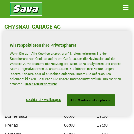
GHYSNAU-GARAGE AG
Industriestrasse 6 , 3421 Lyssach
Wir respektieren Ihre Privatsphäre!
Anfahrtsbeschreibung
Wenn Sie auf "Alle Cookies akzeptieren" klicken, stimmen Sie der
Speicherung von Cookies auf Ihrem Gerät zu, um die Navigation auf der
Website zu verbessern, die Nutzung der Website zu analysieren und unsere
Telefonnummer anzeigen
Marketingmaßnahmen zu unterstützen. Sie können Ihre Einstellungen
jederzeit ändern oder alle Cookies ablehnen, indem Sie auf "Cookies
ablehnen" klicken. Besuchen Sie unsere Datenschutzrichtlinie, um mehr zu
Öffnungszeiten
erfahren.
Datenschutzrichtlinie
Montag
08:00
17:30
Dienstag
08:00
17:30
Cookie-Einstellungen
Alle Cookies akzeptieren
Mittwoch
08:00
17:30
Donnerstag
08:00
17:30
Freitag
08:00
17:30