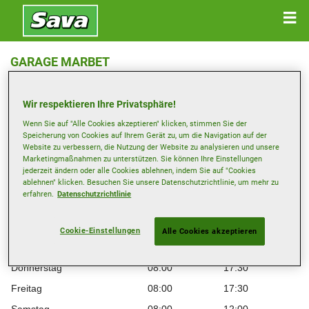
GARAGE MARBET
Wolfwilerstrasse 4 , 4623 Neuendorf
Wir respektieren Ihre Privatsphäre!
Anfahrtsbeschreibung
Wenn Sie auf "Alle Cookies akzeptieren" klicken, stimmen Sie der
Speicherung von Cookies auf Ihrem Gerät zu, um die Navigation auf der
Website zu verbessern, die Nutzung der Website zu analysieren und unsere
Telefonnummer anzeigen
Marketingmaßnahmen zu unterstützen. Sie können Ihre Einstellungen
jederzeit ändern oder alle Cookies ablehnen, indem Sie auf "Cookies
ablehnen" klicken. Besuchen Sie unsere Datenschutzrichtlinie, um mehr zu
Öffnungszeiten
erfahren.
Datenschutzrichtlinie
Montag
08:00
17:30
Dienstag
08:00
17:30
Cookie-Einstellungen
Alle Cookies akzeptieren
Mittwoch
08:00
17:30
Donnerstag
08:00
17:30
Freitag
08:00
17:30