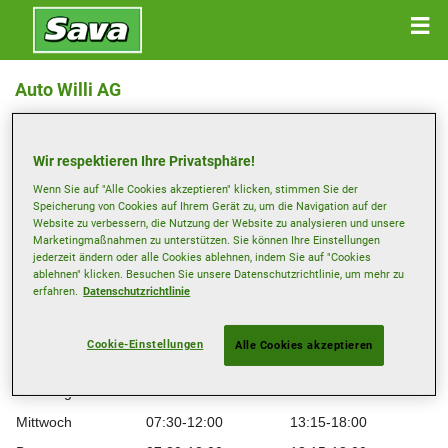
Auto Willi AG
Industriestrasse 50, 6074 Giswil
Wir respektieren Ihre Privatsphäre!
Anfahrtsbeschreibung
Wenn Sie auf "Alle Cookies akzeptieren" klicken, stimmen Sie der
Speicherung von Cookies auf Ihrem Gerät zu, um die Navigation auf der
Website zu verbessern, die Nutzung der Website zu analysieren und unsere
Telefonnummer anzeigen
Marketingmaßnahmen zu unterstützen. Sie können Ihre Einstellungen
jederzeit ändern oder alle Cookies ablehnen, indem Sie auf "Cookies
christian.willi@autowilli.ch
ablehnen" klicken. Besuchen Sie unsere Datenschutzrichtlinie, um mehr zu
erfahren.
Datenschutzrichtlinie
Besuchen Sie die Website des Händlers
Öffnungszeiten
Cookie-Einstellungen
Alle Cookies akzeptieren
Montag
07:30-12:00
13:15-18:00
Dienstag
07:30-12:00
13:15-18:00
Mittwoch
07:30-12:00
13:15-18:00