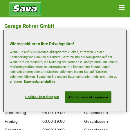
Garage Rohrer GmbH
Riedenmatt 1, 6344 Meierskappel
Wir respektieren Ihre Privatsphäre!
Anfahrtsbeschreibung
Wenn Sie auf "Alle Cookies akzeptieren" klicken, stimmen Sie der
Speicherung von Cookies auf Ihrem Gerät zu, um die Navigation auf der
Website zu verbessern, die Nutzung der Website zu analysieren und unsere
info@opelrohrer.ch
Marketingmaßnahmen zu unterstützen. Sie können Ihre Einstellungen
jederzeit ändern oder alle Cookies ablehnen, indem Sie auf "Cookies
ablehnen" klicken. Besuchen Sie unsere Datenschutzrichtlinie, um mehr zu
Öffnungszeiten
erfahren.
Datenschutzrichtlinie
Montag
08:30-12:00
13:00-18:30
Dienstag
08:00-19:00
Geschlossen
Cookie-Einstellungen
Alle Cookies akzeptieren
Mittwoch
08:00-19:00
Geschlossen
Donnerstag
08:00-19:00
Geschlossen
Freitag
08:00-19:00
Geschlossen