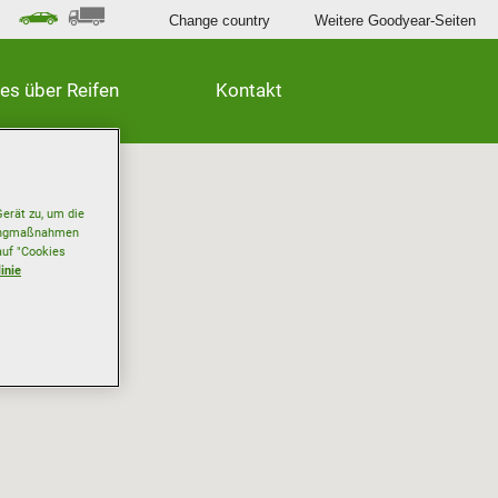
Change country
Weitere Goodyear-Seiten
les über Reifen
Kontakt
erät zu, um die
etingmaßnahmen
auf "Cookies
inie