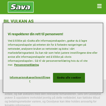
BIL VULKAN AS
Ramstadveien 10 , 1850 MYSEN
Vi respekterer din rett til personvern!
Ved å klikke på «Godta alle informasjonskapsler», godtar du å lagre
Få veibeskrivelse
informasjonskapsler på enheten din for å forbedre navigeringen på
nettstedet, analysere bruken av nettstedet og bidra i vårt
markedsføringsarbeid. Du kan når som helst justere innstillingene dine eller
Vis telefonnummer
avvise alle informasjonskapsler ved å klikke på «Avvis
informasjonskapsler». Gå til vår personvernerklæring hvis du vil vite
post@bilvulkan.no
mer.
Personvernerklæring
Forhandlerens nettsted
Informasjonskapselinnstillinge
Godta alle cookier
r
Denne nettsiden gir generell informasjon som kun er veiledende.
Informasjonen som gis, er ikke bindende, ikke uttømmende og utgjør ingen
avtale, og bør avklares med den relevante forhandleren. Selv om Goodyear
prøver å oppdatere innholdet jevnlig på dette nettstedet, kan faktiske tilbud
og betalingsmetoder variere, og Goodyear kan ikke holdes ansvarlig for
feilaktig informasjon.