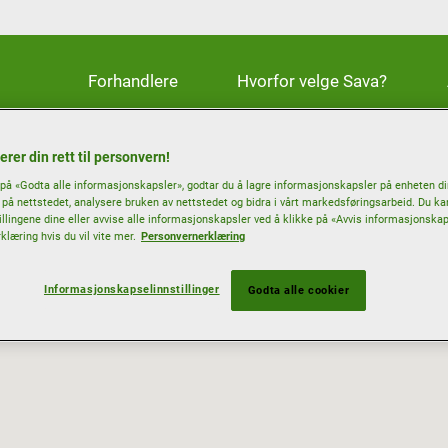
Forhandlere
Hvorfor velge Sava?
erer din rett til personvern!
 på «Godta alle informasjonskapsler», godtar du å lagre informasjonskapsler på enheten di
 på nettstedet, analysere bruken av nettstedet og bidra i vårt markedsføringsarbeid. Du k
illingene dine eller avvise alle informasjonskapsler ved å klikke på «Avvis informasjonskaps
læring hvis du vil vite mer.
Personvernerklæring
Informasjonskapselinnstillinger
Godta alle cookier