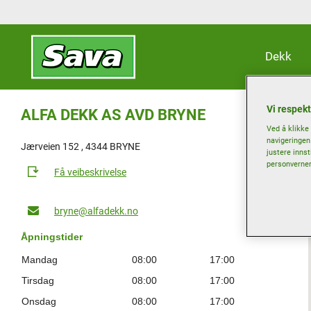
Dekk
Vi respekt
ALFA DEKK AS AVD BRYNE
Ved å klikke
navigeringen
Jærveien 152 , 4344 BRYNE
justere innst
personvernerk
Få veibeskrivelse
bryne@alfadekk.no
Åpningstider
Mandag
08:00
17:00
Tirsdag
08:00
17:00
Onsdag
08:00
17:00