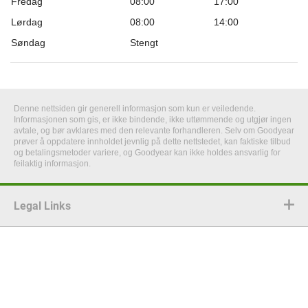
Fredag
08:00
17:00
Lørdag
08:00
14:00
Søndag
Stengt
Denne nettsiden gir generell informasjon som kun er veiledende.
Informasjonen som gis, er ikke bindende, ikke uttømmende og utgjør ingen
avtale, og bør avklares med den relevante forhandleren. Selv om Goodyear
prøver å oppdatere innholdet jevnlig på dette nettstedet, kan faktiske tilbud
og betalingsmetoder variere, og Goodyear kan ikke holdes ansvarlig for
feilaktig informasjon.
Legal Links