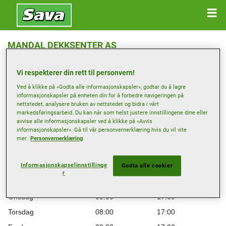
MANDAL DEKKSENTER AS
Kvitmyrveien 42 , 4516 MANDAL
Vi respekterer din rett til personvern!
Ved å klikke på «Godta alle informasjonskapsler», godtar du å lagre
Få veibeskrivelse
informasjonskapsler på enheten din for å forbedre navigeringen på
nettstedet, analysere bruken av nettstedet og bidra i vårt
markedsføringsarbeid. Du kan når som helst justere innstillingene dine eller
Vis telefonnummer
avvise alle informasjonskapsler ved å klikke på «Avvis
informasjonskapsler». Gå til vår personvernerklæring hvis du vil vite
Forhandlerens nettsted
mer.
Personvernerklæring
Åpningstider
Informasjonskapselinnstillinge
Godta alle cookier
Mandag
08:00
17:00
r
Tirsdag
08:00
17:00
Onsdag
08:00
17:00
Torsdag
08:00
17:00